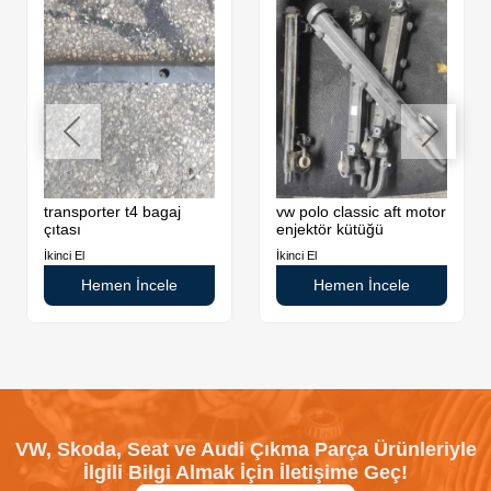
transporter t4 bagaj
vw polo classic aft motor
çıtası
enjektör kütüğü
İkinci El
İkinci El
Hemen İncele
Hemen İncele
VW, Skoda, Seat ve Audi Çıkma Parça Ürünleriyle
İlgili Bilgi Almak İçin İletişime Geç!