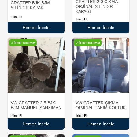
CRAFTER 2.0 ÇIKMA
CRAFTER BJK-BJM
ORJİNAL SİLİNDİR
SİLİNDİR KAPAK
KAPAĞI
İkinci El
İkinci El
Hemen İncele
Hemen İncele
Hızlı Teslimat
Hızlı Teslimat
VW CRAFTER 2.5 BJK-
VW CRAFTER ÇIKMA
BJM MANUEL ŞANZIMAN
ORJİNAL TAKIM KOLTUK
İkinci El
İkinci El
Hemen İncele
Hemen İncele