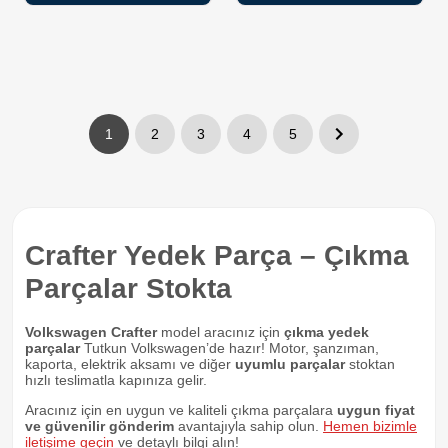
1
2
3
4
5
Crafter Yedek Parça – Çıkma
Parçalar Stokta
Volkswagen Crafter
model aracınız için
çıkma yedek
parçalar
Tutkun Volkswagen’de hazır! Motor, şanzıman,
kaporta, elektrik aksamı ve diğer
uyumlu parçalar
stoktan
hızlı teslimatla kapınıza gelir.
Aracınız için en uygun ve kaliteli çıkma parçalara
uygun fiyat
ve güvenilir gönderim
avantajıyla sahip olun.
Hemen bizimle
iletişime geçin
ve detaylı bilgi alın!