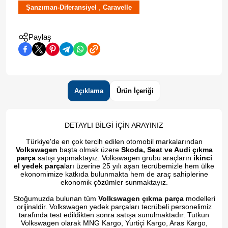
,
Şanzıman-Diferansiyel
Caravelle
Paylaş
Açıklama
Ürün İçeriği
DETAYLI BİLGİ İÇİN ARAYINIZ
Türkiye'de en çok tercih edilen otomobil markalarından
Volkswagen
başta olmak üzere
Skoda, Seat ve Audi çıkma
parça
satışı yapmaktayız. Volkswagen grubu araçların
ikinci
el yedek parça
ları üzerine 25 yılı aşan tecrübemizle hem ülke
ekonomimize katkıda bulunmakta hem de araç sahiplerine
ekonomik çözümler sunmaktayız.
Stoğumuzda bulunan tüm
Volkswagen çıkma parça
modelleri
orijinaldir. Volkswagen yedek parçaları tecrübeli personelimiz
tarafında test edildikten sonra satışa sunulmaktadır. Tutkun
Volkswagen olarak MNG Kargo, Yurtiçi Kargo, Aras Kargo,