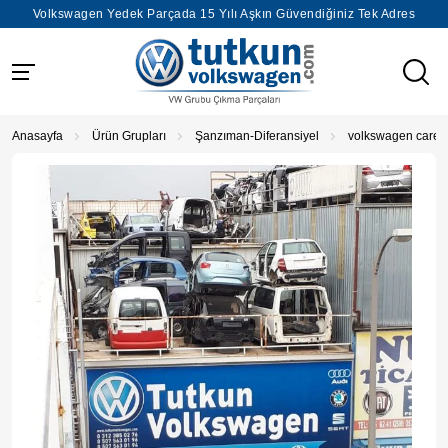
Volkswagen Yedek Parçada 15 Yılı Aşkın Güvendiğiniz Tek Adres
Anasayfa
Ürün Grupları
Şanzıman-Diferansiyel
volkswagen careve