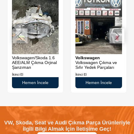
Volkswagen/Skoda 1.6
Volkswagen
AEE/ALM Çıkma Orjinal
Volkswagen Çıkma ve
Şanzıman
Sıfır Yedek Parçaları
İkinci El
İkinci El
Hemen İncele
Hemen İncele
VW, Skoda, Seat ve Audi Çıkma Parça Ürünleriyle
İlgili Bilgi Almak İçin İletişime Geç!