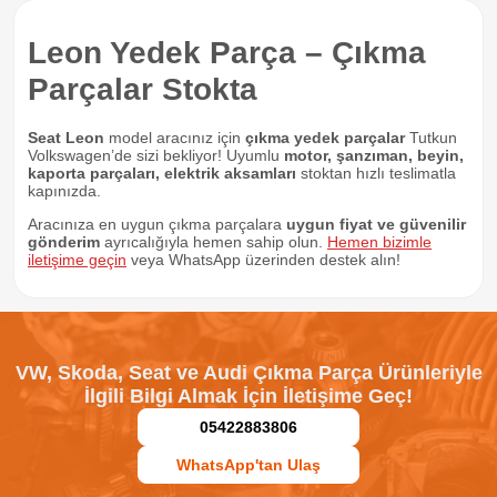
Leon Yedek Parça – Çıkma
Parçalar Stokta
Seat Leon
model aracınız için
çıkma yedek parçalar
Tutkun
Volkswagen’de sizi bekliyor! Uyumlu
motor, şanzıman, beyin,
kaporta parçaları, elektrik aksamları
stoktan hızlı teslimatla
kapınızda.
Aracınıza en uygun çıkma parçalara
uygun fiyat ve güvenilir
gönderim
ayrıcalığıyla hemen sahip olun.
Hemen bizimle
iletişime geçin
veya WhatsApp üzerinden destek alın!
VW, Skoda, Seat ve Audi Çıkma Parça Ürünleriyle
İlgili Bilgi Almak İçin İletişime Geç!
05422883806
WhatsApp'tan Ulaş