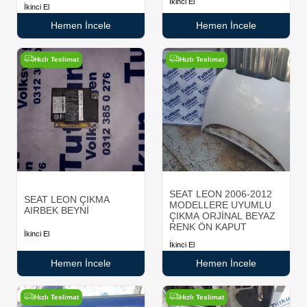
İkinci El
İkinci El
Hemen İncele
Hemen İncele
Hızlı Teslimat
Hızlı Teslimat
SEAT LEON 2006-2012
SEAT LEON ÇIKMA
MODELLERE UYUMLU
AIRBEK BEYNİ
ÇIKMA ORJİNAL BEYAZ
RENK ÖN KAPUT
İkinci El
İkinci El
Hemen İncele
Hemen İncele
Hızlı Teslimat
Hızlı Teslimat