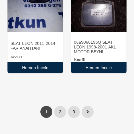
06a906019bQ SEAT
SEAT LEON 2011-2014
LEON 1998-2001 AKL
FAR ANAHTARI
MOTOR BEYNİ
İkinci El
İkinci El
Hemen İncele
Hemen İncele
1
2
3