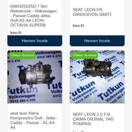
0AM325025D 7 İleri
SEAT LEON FR
Mekatronik - Volkswagen
DİREKSİYON SİMİTİ
- Passat-Caddy-Jetta-
Golf-A3-A4-LEON-
OCTAVİA-SUPERB
İkinci El
İkinci El
Hemen İncele
Hemen İncele
Hızlı Teslimat
Hızlı Teslimat
seat leon Klima
SEAT LEON 2.0 FSI
Kompresörü Golf - Jetta -
ÇIKMA ORJİNAL YAĞ
Caddy - Passat - A1-A3-
POMPASI
A4