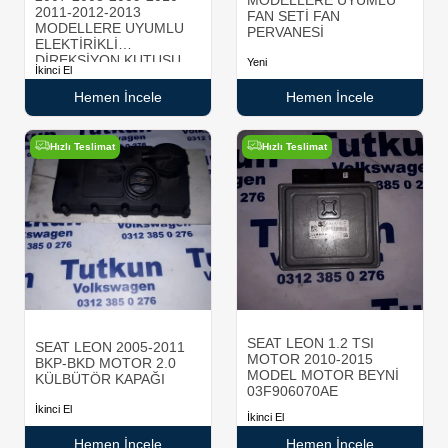
MODELLERE UYUMLU
2011-2012-2013
FAN SETİ FAN
MODELLERE UYUMLU
PERVANESİ
ELEKTİRİKLİ
DİREKSİYON KUTUSU
Yeni
İkinci El
Hemen İncele
Hemen İncele
Hızlı Teslimat
Hızlı Teslimat
SEAT LEON 1.2 TSI
SEAT LEON 2005-2011
MOTOR 2010-2015
BKP-BKD MOTOR 2.0
MODEL MOTOR BEYNİ
KÜLBÜTÖR KAPAĞI
03F906070AE
İkinci El
İkinci El
Hemen İncele
Hemen İncele