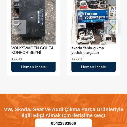
VOLKSWAGEN GOLF4
skoda fabia çıkma
KONFOR BEYNİ
yedek parçaları
İkinci El
İkinci El
Hemen İncele
Hemen İncele
VW, Skoda, Seat ve Audi Çıkma Parça Ürünleriyle
İlgili Bilgi Almak İçin İletişime Geç!
05422883806