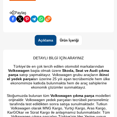
Paylaş
Açıklama
Ürün İçeriği
DETAYLI BİLGİ İÇİN ARAYINIZ
Türkiye'de en çok tercih edilen otomobil markalarından
Volkswagen
başta olmak üzere
Skoda, Seat ve Audi çıkma
parça
satışı yapmaktayız. Volkswagen grubu araçların
ikinci
el yedek parça
ları üzerine 25 yılı aşan tecrübemizle hem ülke
ekonomimize katkıda bulunmakta hem de araç sahiplerine
ekonomik çözümler sunmaktayız.
Stoğumuzda bulunan tüm
Volkswagen çıkma parça
modelleri
orijinaldir. Volkswagen yedek parçaları tecrübeli personelimiz
tarafında test edildikten sonra satışa sunulmaktadır. Tutkun
Volkswagen olarak MNG Kargo, Yurtiçi Kargo, Aras Kargo,
KarGOkar ve Sürat Kargo ile anlaşmamız bulunmaktadır. Tüm
Volkswagen çıkma parçaları Türkiye'nin Her Yerine uygun