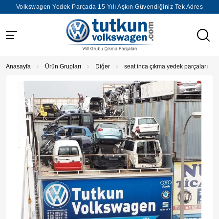
Volkswagen Yedek Parçada 15 Yılı Aşkın Güvendiğiniz Tek Adres
Anasayfa
Ürün Grupları
Diğer
seat inca çıkma yedek parçaları