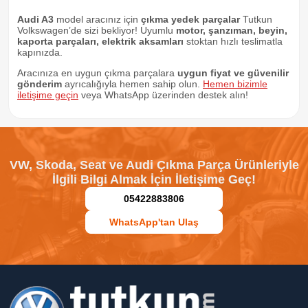
Audi A3
model aracınız için
çıkma yedek parçalar
Tutkun
Volkswagen’de sizi bekliyor! Uyumlu
motor, şanzıman, beyin,
kaporta parçaları, elektrik aksamları
stoktan hızlı teslimatla
kapınızda.
Aracınıza en uygun çıkma parçalara
uygun fiyat ve güvenilir
gönderim
ayrıcalığıyla hemen sahip olun.
Hemen bizimle
iletişime geçin
veya WhatsApp üzerinden destek alın!
VW, Skoda, Seat ve Audi Çıkma Parça Ürünleriyle
İlgili Bilgi Almak İçin İletişime Geç!
05422883806
WhatsApp'tan Ulaş