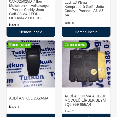
0AM325025D 7 İleri
audi a3 Klima
Mekatronik - Volkswagen
Kompresörü Golf - Jetta -
- Passat-Caddy-Jetta-
Caddy - Passat - A1-A3-
Golf-A3-A4-LEON-
A4
OCTAVİA-SUPERB
İkinci El
İkinci El
Hemen İncele
Hemen İncele
Hızlı Teslimat
Hızlı Teslimat
AUDİ A3 ÇIKMA AİRBEK
AUDİ A.3 KOL DAYAMA
MODULÜ EİRBEK BEYNİ
5Q0 959 655AR
İkinci El
İkinci El