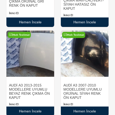
ÇIKMA MAVİ-LACİVERT-
ÇIKMA ORJİNAL GRİ
SİYAH HATASIZ ÖN
RENK ÖN KAPUT
KAPUT
İkinci El
İkinci El
Hemen İncele
Hemen İncele
Hızlı Teslimat
Hızlı Teslimat
AUDİ A3 2013-2015
AUDİ A3 2007-2010
MODELLERE UYUMLU
MODELLERE UYUMLU
BEYAZ RENK ÇIKMA ÖN
ORJİNAL SİYAH RENK
KAPUT
ÖN KAPUT
İkinci El
İkinci El
Hemen İncele
Hemen İncele