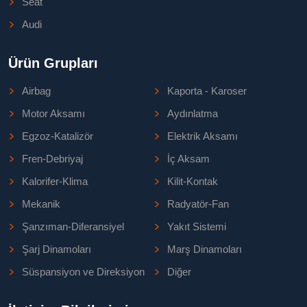
Seat
Audi
Ürün Grupları
Airbag
Kaporta - Karoser
Motor Aksamı
Aydınlatma
Egzoz-Katalizör
Elektrik Aksamı
Fren-Debriyaj
İç Aksam
Kalorifer-Klima
Kilit-Kontak
Mekanik
Radyatör-Fan
Şanzıman-Diferansiyel
Yakıt Sistemi
Şarj Dinamoları
Marş Dinamoları
Süspansiyon ve Direksiyon
Diğer