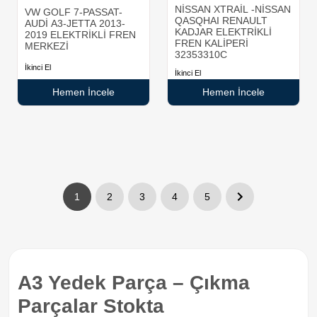
NİSSAN XTRAİL -NİSSAN
VW GOLF 7-PASSAT-
QASQHAI RENAULT
AUDİ A3-JETTA 2013-
KADJAR ELEKTRİKLİ
2019 ELEKTRİKLİ FREN
FREN KALİPERİ
MERKEZİ
32353310C
İkinci El
İkinci El
Hemen İncele
Hemen İncele
1
2
3
4
5
A3 Yedek Parça – Çıkma
Parçalar Stokta