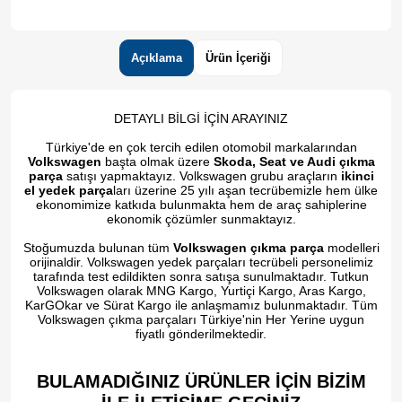
Açıklama
Ürün İçeriği
DETAYLI BİLGİ İÇİN ARAYINIZ
Türkiye'de en çok tercih edilen otomobil markalarından
Volkswagen
başta olmak üzere
Skoda, Seat ve Audi çıkma
parça
satışı yapmaktayız. Volkswagen grubu araçların
ikinci
el yedek parça
ları üzerine 25 yılı aşan tecrübemizle hem ülke
ekonomimize katkıda bulunmakta hem de araç sahiplerine
ekonomik çözümler sunmaktayız.
Stoğumuzda bulunan tüm
Volkswagen çıkma parça
modelleri
orijinaldir. Volkswagen yedek parçaları tecrübeli personelimiz
tarafında test edildikten sonra satışa sunulmaktadır. Tutkun
Volkswagen olarak MNG Kargo, Yurtiçi Kargo, Aras Kargo,
KarGOkar ve Sürat Kargo ile anlaşmamız bulunmaktadır. Tüm
Volkswagen çıkma parçaları Türkiye'nin Her Yerine uygun
fiyatlı gönderilmektedir.
BULAMADIĞINIZ ÜRÜNLER İÇİN BİZİM