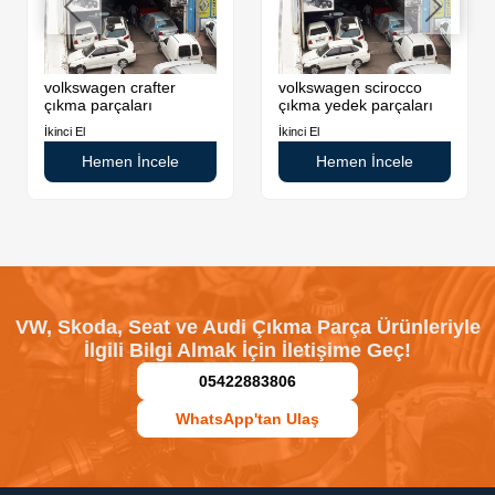
volkswagen crafter
volkswagen scirocco
çıkma parçaları
çıkma yedek parçaları
İkinci El
İkinci El
Hemen İncele
Hemen İncele
VW, Skoda, Seat ve Audi Çıkma Parça Ürünleriyle
İlgili Bilgi Almak İçin İletişime Geç!
05422883806
WhatsApp'tan Ulaş