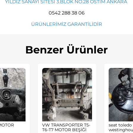
YILDIZ SANAYİ SİTESİ 3.BLOK NO.28 OSTİM ANKARA
0542 288 38 06
ÜRÜNLERİMİZ GARANTİLİDİR
Benzer Ürünler
MOTOR
VW TRANSPORTER T5-
seat toledo 
T6-T7 MOTOR BEŞİĞİ
westinghou