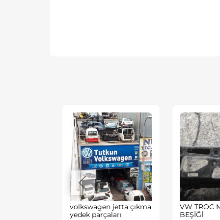
 scirocco
volkswagen jetta çıkma
VW TROC 
 parçaları
yedek parçaları
BEŞİĞİ