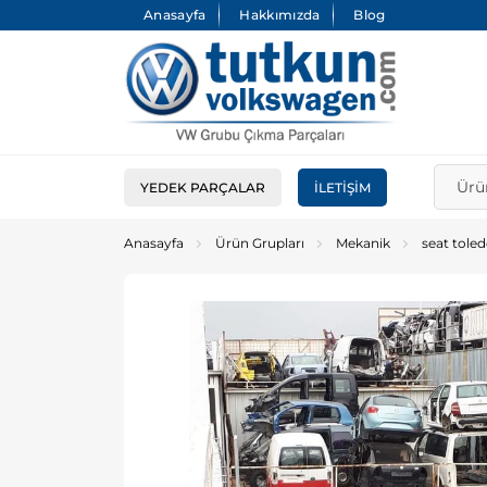
Anasayfa
Hakkımızda
Blog
YEDEK PARÇALAR
İLETIŞIM
Anasayfa
Ürün Grupları
Mekanik
seat tole