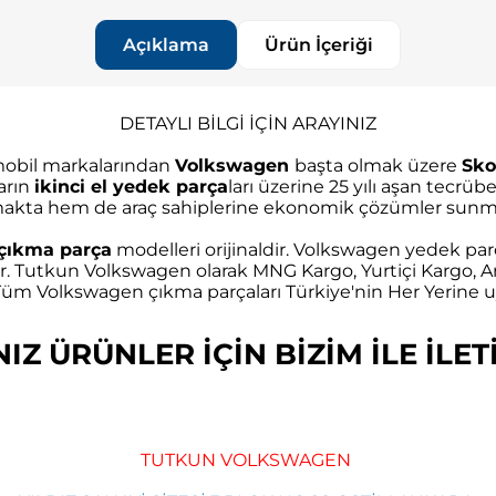
Açıklama
Ürün İçeriği
DETAYLI BİLGİ İÇİN ARAYINIZ
omobil markalarından
Volkswagen
başta olmak üzere
Sko
arın
ikinci el yedek parça
ları üzerine 25 yılı aşan tec
akta hem de araç sahiplerine ekonomik çözümler sunma
çıkma parça
modelleri orijinaldir. Volkswagen yedek parç
r. Tutkun Volkswagen olarak MNG Kargo, Yurtiçi Kargo, Ar
m Volkswagen çıkma parçaları Türkiye'nin Her Yerine uy
Z ÜRÜNLER İÇİN BİZİM İLE İLETİ
TUTKUN VOLKSWAGEN