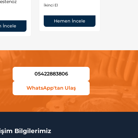
vestenoz
Sıfır Orjinal
İkinci El
Yeni
Hemen İncele
 İncele
Hemen
05422883806
WhatsApp'tan Ulaş
tişim Bilgilerimiz