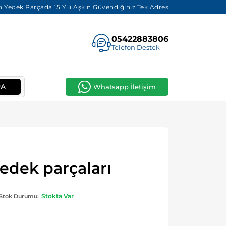
 Yedek Parçada 15 Yılı Aşkın Güvendiğiniz Tek Adres
05422883806
Telefon Destek
RA
Whatsapp İletişim
edek parçaları
Stokta Var
Stok Durumu: