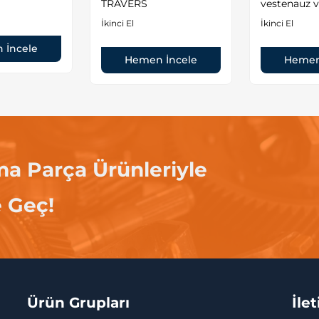
TRAVERS
vestenauz 
İkinci El
İkinci El
 İncele
Hemen İncele
Hemen
ma Parça Ürünleriyle
e Geç!
Ürün Grupları
İle