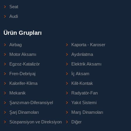
Seat
Audi
Ürün Grupları
Airbag
Kaporta - Karoser
Motor Aksamı
Aydınlatma
Egzoz-Katalizör
Elektrik Aksamı
Fren-Debriyaj
İç Aksam
Kalorifer-Klima
Kilit-Kontak
Mekanik
Radyatör-Fan
Şanzıman-Diferansiyel
Yakıt Sistemi
Şarj Dinamoları
Marş Dinamoları
Süspansiyon ve Direksiyon
Diğer