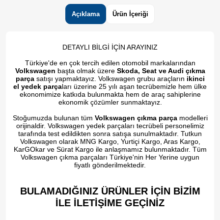
Açıklama
Ürün İçeriği
DETAYLI BİLGİ İÇİN ARAYINIZ
Türkiye'de en çok tercih edilen otomobil markalarından
Volkswagen
başta olmak üzere
Skoda, Seat ve Audi çıkma
parça
satışı yapmaktayız. Volkswagen grubu araçların
ikinci
el yedek parça
ları üzerine 25 yılı aşan tecrübemizle hem ülke
ekonomimize katkıda bulunmakta hem de araç sahiplerine
ekonomik çözümler sunmaktayız.
Stoğumuzda bulunan tüm
Volkswagen çıkma parça
modelleri
orijinaldir. Volkswagen yedek parçaları tecrübeli personelimiz
tarafında test edildikten sonra satışa sunulmaktadır. Tutkun
Volkswagen olarak MNG Kargo, Yurtiçi Kargo, Aras Kargo,
KarGOkar ve Sürat Kargo ile anlaşmamız bulunmaktadır. Tüm
Volkswagen çıkma parçaları Türkiye'nin Her Yerine uygun
fiyatlı gönderilmektedir.
BULAMADIĞINIZ ÜRÜNLER İÇİN BİZİM
İLE İLETİŞİME GEÇİNİZ​