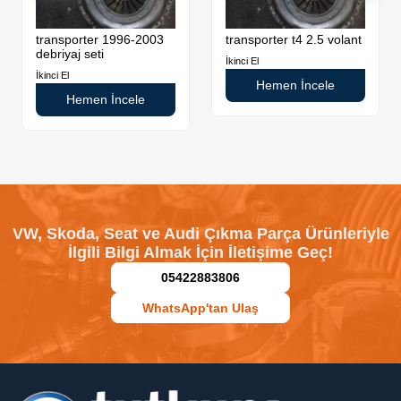
transporter 1996-2003
transporter t4 2.5 volant
debriyaj seti
İkinci El
İkinci El
Hemen İncele
Hemen İncele
VW, Skoda, Seat ve Audi Çıkma Parça Ürünleriyle
İlgili Bilgi Almak İçin İletişime Geç!
05422883806
WhatsApp'tan Ulaş