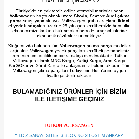
DETAYLI BİLGİ İÇİN ARAYINIZ
Türkiye'de en çok tercih edilen otomobil markalarından
Volkswagen
başta olmak üzere
Skoda, Seat ve Audi çıkma
parça
satışı yapmaktayız. Volkswagen grubu araçların
ikinci
el yedek parça
ları üzerine 25 yılı aşan tecrübemizle hem ülke
ekonomimize katkıda bulunmakta hem de araç sahiplerine
ekonomik çözümler sunmaktayız.
Stoğumuzda bulunan tüm
Volkswagen çıkma parça
modelleri
orijinaldir. Volkswagen yedek parçaları tecrübeli personelimiz
tarafında test edildikten sonra satışa sunulmaktadır. Tutkun
Volkswagen olarak MNG Kargo, Yurtiçi Kargo, Aras Kargo,
KarGOkar ve Sürat Kargo ile anlaşmamız bulunmaktadır. Tüm
Volkswagen çıkma parçaları Türkiye'nin Her Yerine uygun
fiyatlı gönderilmektedir.
BULAMADIĞINIZ ÜRÜNLER İÇİN BİZİM
İLE İLETİŞİME GEÇİNİZ​
TUTKUN VOLKSWAGEN
YILDIZ SANAYİ SİTESİ 3.BLOK NO.28 OSTİM ANKARA