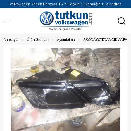
Volkswagen Yedek Parçada 15 Yılı Aşkın Güvendiğiniz Tek Adres
Anasayfa
Ürün Grupları
Aydınlatma
SKODA OCTAVİA ÇIKMA FAR