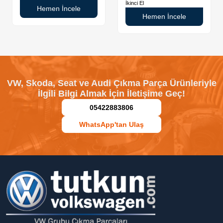
İkinci El
Hemen İncele
Hemen İncele
VW, Skoda, Seat ve Audi Çıkma Parça Ürünleriyle
İlgili Bilgi Almak İçin İletişime Geç!
05422883806
WhatsApp'tan Ulaş