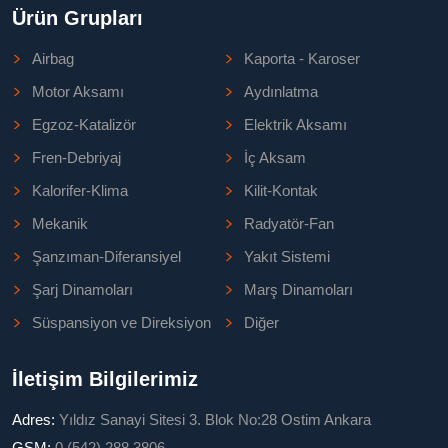
Ürün Grupları
Airbag
Kaporta - Karoser
Motor Aksamı
Aydınlatma
Egzoz-Katalizör
Elektrik Aksamı
Fren-Debriyaj
İç Aksam
Kalorifer-Klima
Kilit-Kontak
Mekanik
Radyatör-Fan
Şanzıman-Diferansiyel
Yakıt Sistemi
Şarj Dinamoları
Marş Dinamoları
Süspansiyon ve Direksiyon
Diğer
İletişim Bilgilerimiz
Adres:
Yıldız Sanayi Sitesi 3. Blok No:28 Ostim Ankara
GSM:
0 (542) 288 3806