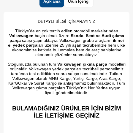
Açıklama
Ürün İçeriği
DETAYLI BİLGİ İÇİN ARAYINIZ
Türkiye'de en çok tercih edilen otomobil markalarından
Volkswagen
başta olmak üzere
Skoda, Seat ve Audi çıkma
parça
satışı yapmaktayız. Volkswagen grubu araçların
ikinci
el yedek parça
ları üzerine 25 yılı aşan tecrübemizle hem ülke
ekonomimize katkıda bulunmakta hem de araç sahiplerine
ekonomik çözümler sunmaktayız.
Stoğumuzda bulunan tüm
Volkswagen çıkma parça
modelleri
orijinaldir. Volkswagen yedek parçaları tecrübeli personelimiz
tarafında test edildikten sonra satışa sunulmaktadır. Tutkun
Volkswagen olarak MNG Kargo, Yurtiçi Kargo, Aras Kargo,
KarGOkar ve Sürat Kargo ile anlaşmamız bulunmaktadır. Tüm
Volkswagen çıkma parçaları Türkiye'nin Her Yerine uygun
fiyatlı gönderilmektedir.
BULAMADIĞINIZ ÜRÜNLER İÇİN BİZİM
İLE İLETİŞİME GEÇİNİZ​