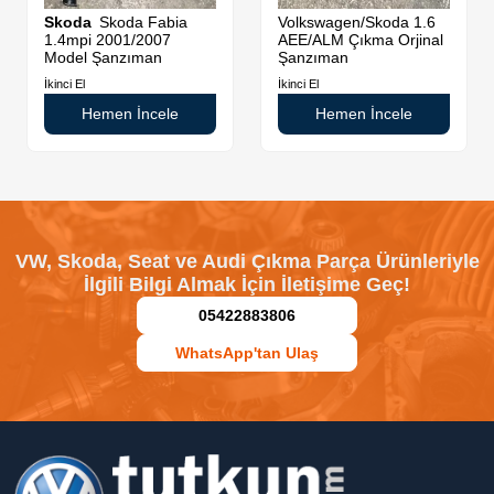
da
Skoda
Skoda Fabia
Volkswagen/Skoda 1.6
1.4mpi 2001/2007
AEE/ALM Çıkma Orjinal
Model Şanzıman
Şanzıman
İkinci El
İkinci El
Hemen İncele
Hemen İncele
VW, Skoda, Seat ve Audi Çıkma Parça Ürünleriyle
İlgili Bilgi Almak İçin İletişime Geç!
05422883806
WhatsApp'tan Ulaş