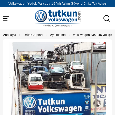
Volkswagen Yedek Parçada 15 Yılı Aşkın Güvendiğiniz Tek Adres
Anasayfa
Ürün Grupları
Aydınlatma
volkswagen lt35-lt46 volt çık