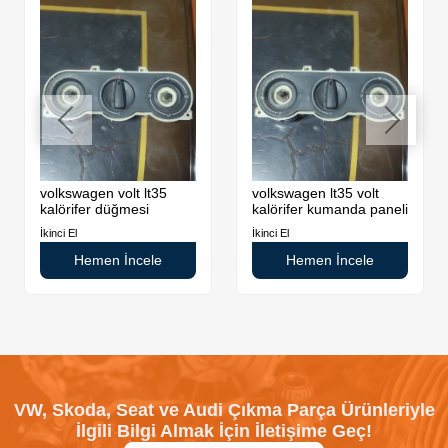
volkswagen volt lt35
volkswagen lt35 volt
kalörifer düğmesi
kalörifer kumanda paneli
İkinci El
İkinci El
Hemen İncele
Hemen İncele
VW, Skoda, Seat ve Audi Çıkma Parça Ürünleriyle
İlgili Bilgi Almak İçin İletişime Geç!