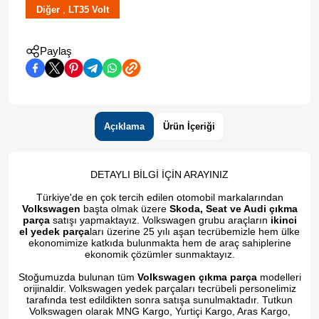
,
Diğer
LT35 Volt
Paylaş
Açıklama
Ürün İçeriği
DETAYLI BİLGİ İÇİN ARAYINIZ
Türkiye'de en çok tercih edilen otomobil markalarından
Volkswagen
başta olmak üzere
Skoda, Seat ve Audi çıkma
parça
satışı yapmaktayız. Volkswagen grubu araçların
ikinci
el yedek parça
ları üzerine 25 yılı aşan tecrübemizle hem ülke
ekonomimize katkıda bulunmakta hem de araç sahiplerine
ekonomik çözümler sunmaktayız.
Stoğumuzda bulunan tüm
Volkswagen çıkma parça
modelleri
orijinaldir. Volkswagen yedek parçaları tecrübeli personelimiz
tarafında test edildikten sonra satışa sunulmaktadır. Tutkun
Volkswagen olarak MNG Kargo, Yurtiçi Kargo, Aras Kargo,