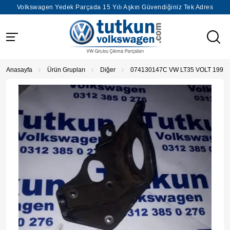
Volkswagen Yedek Parçada 15 Yılı Aşkın Güvendiğiniz Tek Adres
Anasayfa
Ürün Grupları
Diğer
074130147C VW LT35 VOLT 1997-