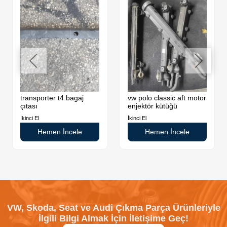
transporter t4 bagaj
vw polo classic aft motor
çıtası
enjektör kütüğü
İkinci El
İkinci El
Hemen İncele
Hemen İncele
VW, Skoda, Seat ve Audi Çıkma Parça Ürünleriyle
İlgili Bilgi Almak İçin İletişime Geç!