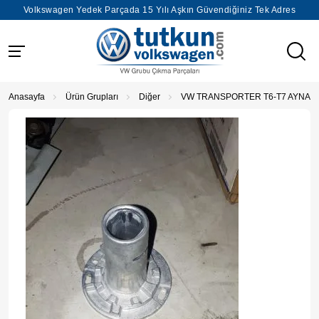
Volkswagen Yedek Parçada 15 Yılı Aşkın Güvendiğiniz Tek Adres
Anasayfa
Ürün Grupları
Diğer
VW TRANSPORTER T6-T7 AYNA AY