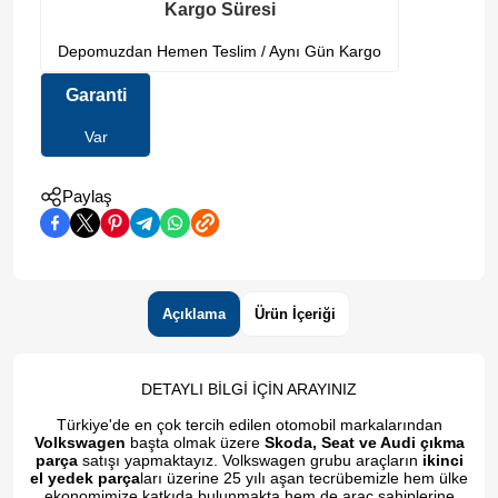
Kargo Süresi
Depomuzdan Hemen Teslim / Aynı Gün Kargo
Garanti
Var
Paylaş
Açıklama
Ürün İçeriği
DETAYLI BİLGİ İÇİN ARAYINIZ
Türkiye'de en çok tercih edilen otomobil markalarından
Volkswagen
başta olmak üzere
Skoda, Seat ve Audi çıkma
parça
satışı yapmaktayız. Volkswagen grubu araçların
ikinci
el yedek parça
ları üzerine 25 yılı aşan tecrübemizle hem ülke
ekonomimize katkıda bulunmakta hem de araç sahiplerine