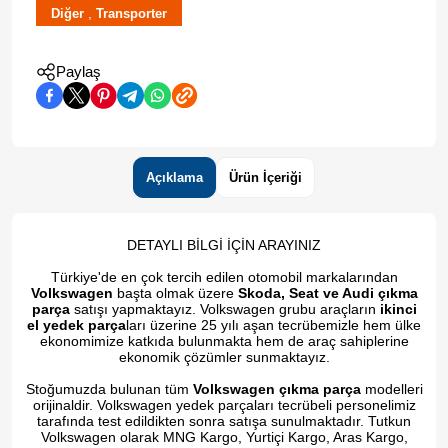
,
Diğer
Transporter
Paylaş
Açıklama
Ürün İçeriği
DETAYLI BİLGİ İÇİN ARAYINIZ
Türkiye'de en çok tercih edilen otomobil markalarından
Volkswagen
başta olmak üzere
Skoda, Seat ve Audi çıkma
parça
satışı yapmaktayız. Volkswagen grubu araçların
ikinci
el yedek parça
ları üzerine 25 yılı aşan tecrübemizle hem ülke
ekonomimize katkıda bulunmakta hem de araç sahiplerine
ekonomik çözümler sunmaktayız.
Stoğumuzda bulunan tüm
Volkswagen çıkma parça
modelleri
orijinaldir. Volkswagen yedek parçaları tecrübeli personelimiz
tarafında test edildikten sonra satışa sunulmaktadır. Tutkun
Volkswagen olarak MNG Kargo, Yurtiçi Kargo, Aras Kargo,