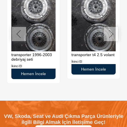
transporter 1996-2003
transporter t4 2.5 volant
debriyaj seti
İkinci El
İkinci El
Hemen İncele
Hemen İncele
VW, Skoda, Seat ve Audi Çıkma Parça Ürünleriyle
İlgili Bilgi Almak İçin İletişime Geç!