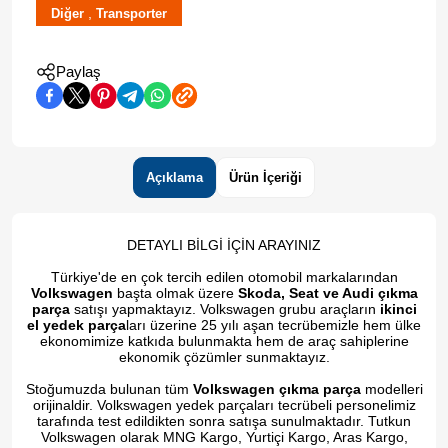
,
Diğer
Transporter
Paylaş
Açıklama
Ürün İçeriği
DETAYLI BİLGİ İÇİN ARAYINIZ
Türkiye'de en çok tercih edilen otomobil markalarından
Volkswagen
başta olmak üzere
Skoda, Seat ve Audi çıkma
parça
satışı yapmaktayız. Volkswagen grubu araçların
ikinci
el yedek parça
ları üzerine 25 yılı aşan tecrübemizle hem ülke
ekonomimize katkıda bulunmakta hem de araç sahiplerine
ekonomik çözümler sunmaktayız.
Stoğumuzda bulunan tüm
Volkswagen çıkma parça
modelleri
orijinaldir. Volkswagen yedek parçaları tecrübeli personelimiz
tarafında test edildikten sonra satışa sunulmaktadır. Tutkun
Volkswagen olarak MNG Kargo, Yurtiçi Kargo, Aras Kargo,