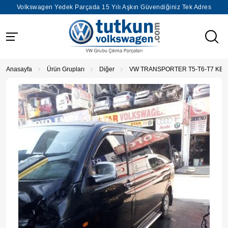
Volkswagen Yedek Parçada 15 Yılı Aşkın Güvendiğiniz Tek Adres
Anasayfa
Ürün Grupları
Diğer
VW TRANSPORTER T5-T6-T7 KES