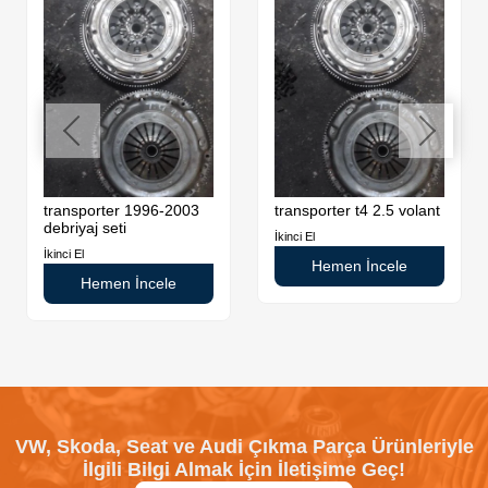
transporter 1996-2003
transporter t4 2.5 volant
debriyaj seti
İkinci El
İkinci El
Hemen İncele
Hemen İncele
VW, Skoda, Seat ve Audi Çıkma Parça Ürünleriyle
İlgili Bilgi Almak İçin İletişime Geç!