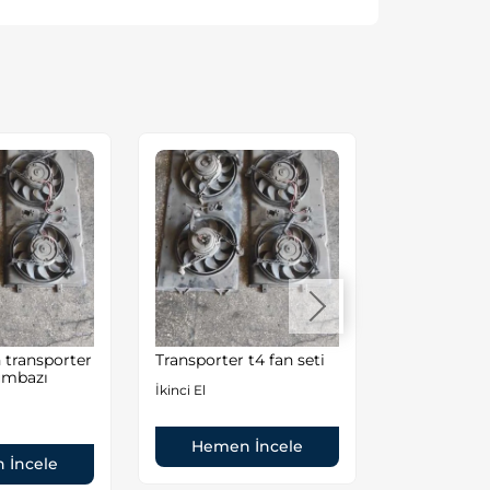
 transporter
Transporter t4 fan seti
Volkswage
umbazı
Volkswage
İkinci El
Transporter
Çıkma Yede
İkinci El
Hemen İncele
 İncele
Hemen