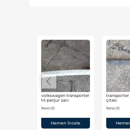
t4 alt karter
volkswagen transporter
transporter
acı çıkma
t4 panjur sacı
çıtası
İkinci El
İkinci El
Hemen İncele
Hemen
 İncele