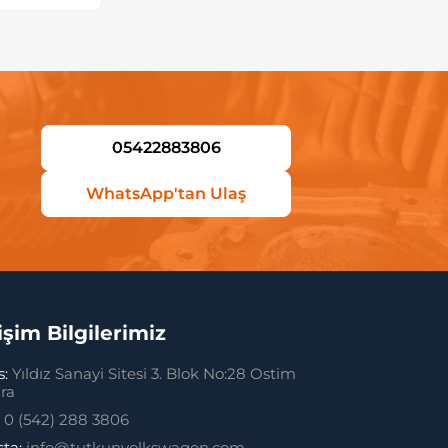
05422883806
WhatsApp'tan Ulaş
tişim Bilgilerimiz
s:
Yıldız Sanayi Sitesi 3. Blok No:28 Ostim
ra
:
0 (542) 288 3806
sta:
info@tutkunvolkswagen.com