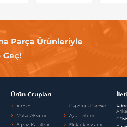
ma Parça Ürünleriyle
e Geç!
Ürün Grupları
İle
Airbag
Kaporta - Karoser
Adre
Anka
Motor Aksamı
Aydınlatma
GSM
Egzoz-Katalizör
Elektrik Aksamı
E-po