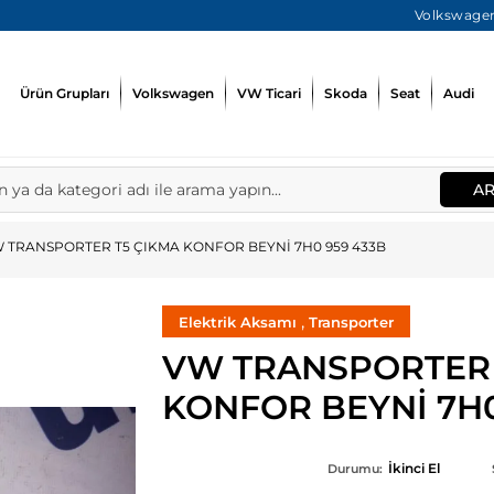
Volkswagen
Ürün Grupları
Volkswagen
VW Ticari
Skoda
Seat
Audi
A
 TRANSPORTER T5 ÇIKMA KONFOR BEYNİ 7H0 959 433B
,
Elektrik Aksamı
Transporter
VW TRANSPORTER 
KONFOR BEYNİ 7H0
İkinci El
Durumu: