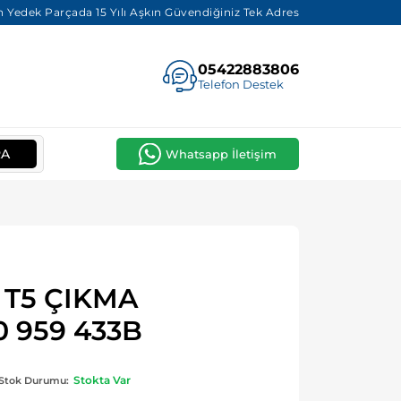
 Yedek Parçada 15 Yılı Aşkın Güvendiğiniz Tek Adres
05422883806
Telefon Destek
RA
Whatsapp İletişim
T5 ÇIKMA
 959 433B
Stokta Var
Stok Durumu: