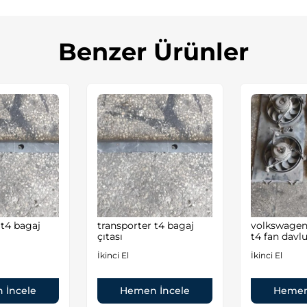
Benzer Ürünler
 t4 bagaj
transporter t4 bagaj
volkswagen
çıtası
t4 fan davl
İkinci El
İkinci El
 İncele
Hemen İncele
Hemen