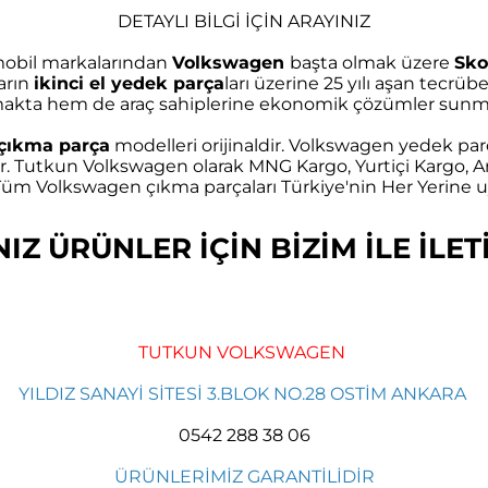
DETAYLI BİLGİ İÇİN ARAYINIZ
omobil markalarından
Volkswagen
başta olmak üzere
Sko
arın
ikinci el yedek parça
ları üzerine 25 yılı aşan tec
akta hem de araç sahiplerine ekonomik çözümler sunma
çıkma parça
modelleri orijinaldir. Volkswagen yedek parç
r. Tutkun Volkswagen olarak MNG Kargo, Yurtiçi Kargo, Ar
m Volkswagen çıkma parçaları Türkiye'nin Her Yerine uy
Z ÜRÜNLER İÇİN BİZİM İLE İLETİ
TUTKUN VOLKSWAGEN
YILDIZ SANAYİ SİTESİ 3.BLOK NO.28 OSTİM ANKARA
0542 288 38 06
ÜRÜNLERİMİZ GARANTİLİDİR