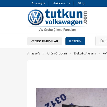
Anasayfa
Hakkımızda
Blog
YEDEK PARÇALAR
İLETIŞIM
Anasayfa
Ürün Grupları
Elektrik Aksamı
VW