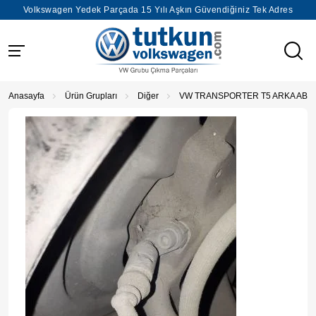
Volkswagen Yedek Parçada 15 Yılı Aşkın Güvendiğiniz Tek Adres
Anasayfa
Ürün Grupları
Diğer
VW TRANSPORTER T5 ARKA ABS