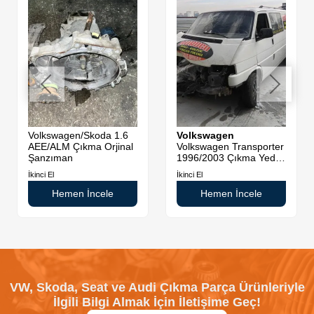
Volkswagen/Skoda 1.6
Volkswagen
AEE/ALM Çıkma Orjinal
Volkswagen Transporter
Şanzıman
1996/2003 Çıkma Yedek
Parça
İkinci El
İkinci El
Hemen İncele
Hemen İncele
VW, Skoda, Seat ve Audi Çıkma Parça Ürünleriyle
İlgili Bilgi Almak İçin İletişime Geç!