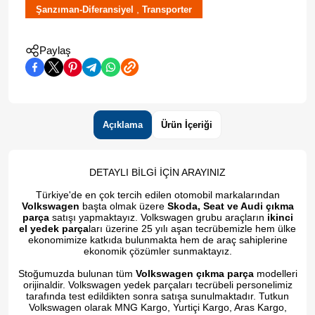
,
Şanzıman-Diferansiyel
Transporter
Paylaş
Açıklama
Ürün İçeriği
DETAYLI BİLGİ İÇİN ARAYINIZ
Türkiye'de en çok tercih edilen otomobil markalarından
Volkswagen
başta olmak üzere
Skoda, Seat ve Audi çıkma
parça
satışı yapmaktayız. Volkswagen grubu araçların
ikinci
el yedek parça
ları üzerine 25 yılı aşan tecrübemizle hem ülke
ekonomimize katkıda bulunmakta hem de araç sahiplerine
ekonomik çözümler sunmaktayız.
Stoğumuzda bulunan tüm
Volkswagen çıkma parça
modelleri
orijinaldir. Volkswagen yedek parçaları tecrübeli personelimiz
tarafında test edildikten sonra satışa sunulmaktadır. Tutkun
Volkswagen olarak MNG Kargo, Yurtiçi Kargo, Aras Kargo,