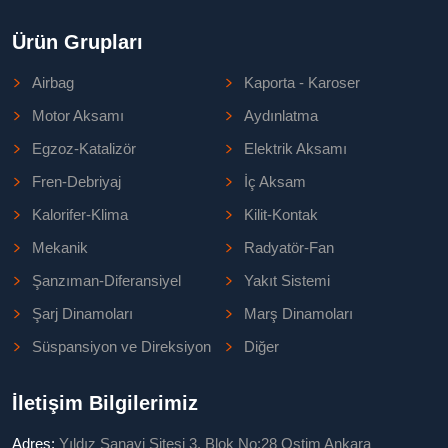
Ürün Grupları
Airbag
Kaporta - Karoser
Motor Aksamı
Aydınlatma
Egzoz-Katalizör
Elektrik Aksamı
Fren-Debriyaj
İç Aksam
Kalorifer-Klima
Kilit-Kontak
Mekanik
Radyatör-Fan
Şanzıman-Diferansiyel
Yakıt Sistemi
Şarj Dinamoları
Marş Dinamoları
Süspansiyon ve Direksiyon
Diğer
İletişim Bilgilerimiz
Adres:
Yıldız Sanayi Sitesi 3. Blok No:28 Ostim Ankara