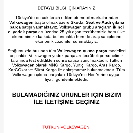
DETAYLI BİLGİ İÇİN ARAYINIZ
Türkiye'de en çok tercih edilen otomobil markalarından
Volkswagen
başta olmak üzere
Skoda, Seat ve Audi çıkma
parça
satışı yapmaktayız. Volkswagen grubu araçların
ikinci
el yedek parça
ları üzerine 25 yılı aşan tecrübemizle hem ülke
ekonomimize katkıda bulunmakta hem de araç sahiplerine
ekonomik çözümler sunmaktayız.
Stoğumuzda bulunan tüm
Volkswagen çıkma parça
modelleri
orijinaldir. Volkswagen yedek parçaları tecrübeli personelimiz
tarafında test edildikten sonra satışa sunulmaktadır. Tutkun
Volkswagen olarak MNG Kargo, Yurtiçi Kargo, Aras Kargo,
KarGOkar ve Sürat Kargo ile anlaşmamız bulunmaktadır. Tüm
Volkswagen çıkma parçaları Türkiye'nin Her Yerine uygun
fiyatlı gönderilmektedir.
BULAMADIĞINIZ ÜRÜNLER İÇİN BİZİM
İLE İLETİŞİME GEÇİNİZ​
TUTKUN VOLKSWAGEN