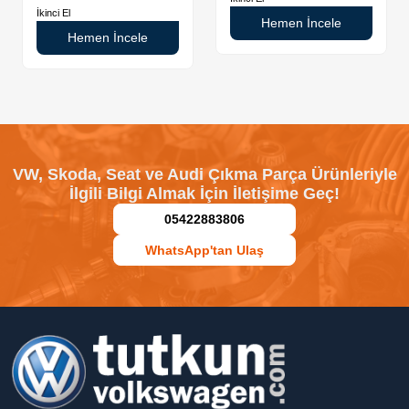
İkinci El
Hemen İncele
Hemen İncele
VW, Skoda, Seat ve Audi Çıkma Parça Ürünleriyle
İlgili Bilgi Almak İçin İletişime Geç!
05422883806
WhatsApp'tan Ulaş