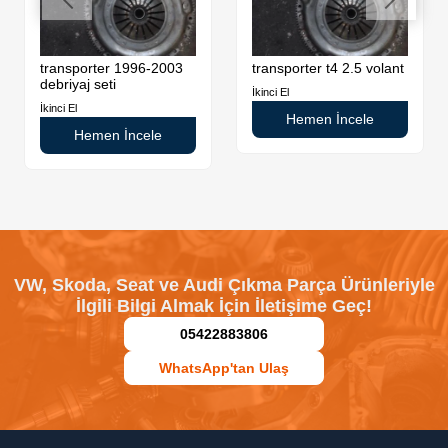
transporter 1996-2003
transporter t4 2.5 volant
debriyaj seti
İkinci El
İkinci El
Hemen İncele
Hemen İncele
VW, Skoda, Seat ve Audi Çıkma Parça Ürünleriyle
İlgili Bilgi Almak İçin İletişime Geç!
05422883806
WhatsApp'tan Ulaş