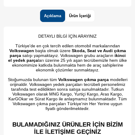
Açıklama
Ürün İçeriği
DETAYLI BİLGİ İÇİN ARAYINIZ
Türkiye'de en çok tercih edilen otomobil markalarından
Volkswagen
başta olmak üzere
Skoda, Seat ve Audi çıkma
parça
satışı yapmaktayız. Volkswagen grubu araçların
ikinci
el yedek parça
ları üzerine 25 yılı aşan tecrübemizle hem ülke
ekonomimize katkıda bulunmakta hem de araç sahiplerine
ekonomik çözümler sunmaktayız.
Stoğumuzda bulunan tüm
Volkswagen çıkma parça
modelleri
orijinaldir. Volkswagen yedek parçaları tecrübeli personelimiz
tarafında test edildikten sonra satışa sunulmaktadır. Tutkun
Volkswagen olarak MNG Kargo, Yurtiçi Kargo, Aras Kargo,
KarGOkar ve Sürat Kargo ile anlaşmamız bulunmaktadır. Tüm
Volkswagen çıkma parçaları Türkiye'nin Her Yerine uygun
fiyatlı gönderilmektedir.
BULAMADIĞINIZ ÜRÜNLER İÇİN BİZİM
İLE İLETİŞİME GEÇİNİZ​