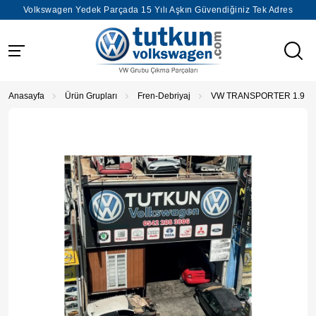
Volkswagen Yedek Parçada 15 Yılı Aşkın Güvendiğiniz Tek Adres
Anasayfa
Ürün Grupları
Fren-Debriyaj
VW TRANSPORTER 1.9 F