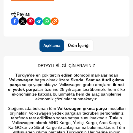
Paylaş
Açıklama
Ürün İçeriği
DETAYLI BİLGİ İÇİN ARAYINIZ
Türkiye'de en çok tercih edilen otomobil markalarından
Volkswagen
başta olmak üzere
Skoda, Seat ve Audi çıkma
parça
satışı yapmaktayız. Volkswagen grubu araçların
ikinci
el yedek parça
ları üzerine 25 yılı aşan tecrübemizle hem ülke
ekonomimize katkıda bulunmakta hem de araç sahiplerine
ekonomik çözümler sunmaktayız.
Stoğumuzda bulunan tüm
Volkswagen çıkma parça
modelleri
orijinaldir. Volkswagen yedek parçaları tecrübeli personelimiz
tarafında test edildikten sonra satışa sunulmaktadır. Tutkun
Volkswagen olarak MNG Kargo, Yurtiçi Kargo, Aras Kargo,
KarGOkar ve Sürat Kargo ile anlaşmamız bulunmaktadır. Tüm
Volkswagen çıkma parçaları Türkiye'nin Her Yerine uygun