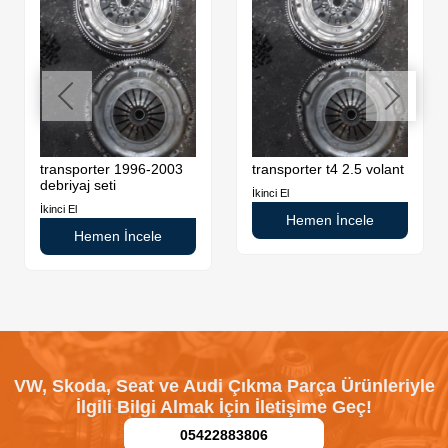
transporter 1996-2003
transporter t4 2.5 volant
debriyaj seti
İkinci El
İkinci El
Hemen İncele
Hemen İncele
VW, Skoda, Seat ve Audi Çıkma Parça Ürünleriyle
İlgili Bilgi Almak İçin İletişime Geç!
05422883806