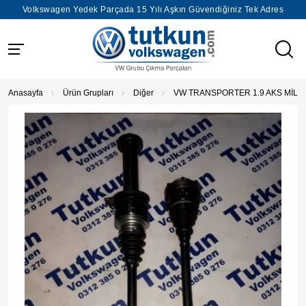
Volkswagen Yedek Parçada 15 Yılı Aşkın Güvendiğiniz Tek Adres
Anasayfa
Ürün Grupları
Diğer
VW TRANSPORTER 1.9 AKS MİLİ