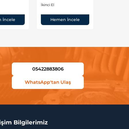
orjinal
İkinci El
İkinci El
 İncele
Hemen İncele
Hemen
05422883806
WhatsApp'tan Ulaş
tişim Bilgilerimiz