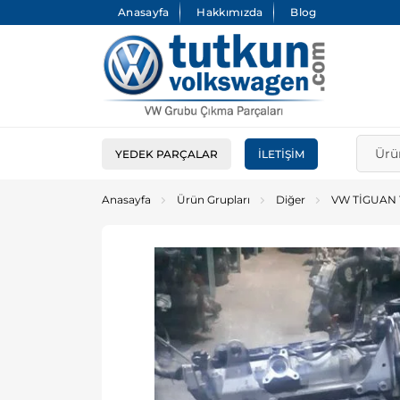
Anasayfa
Hakkımızda
Blog
YEDEK PARÇALAR
İLETIŞIM
Anasayfa
Ürün Grupları
Diğer
VW TİGUAN 