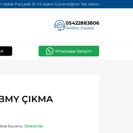
 Yedek Parçada 15 Yılı Aşkın Güvendiğiniz Tek Adres
05422883806
Telefon Destek
RA
Whatsapp İletişim
İ BMY ÇIKMA
Stokta Var
Stok Durumu: