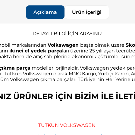
Açıklama
Ürün İçeriği
DETAYLI BİLGİ İÇİN ARAYINIZ
omobil markalarından
Volkswagen
başta olmak üzere
Sko
arın
ikinci el yedek parça
ları üzerine 25 yılı aşan tec
akta hem de araç sahiplerine ekonomik çözümler sunma
çıkma parça
modelleri orijinaldir. Volkswagen yedek parç
r. Tutkun Volkswagen olarak MNG Kargo, Yurtiçi Kargo, Ar
m Volkswagen çıkma parçaları Türkiye'nin Her Yerine uy
Z ÜRÜNLER İÇİN BİZİM İLE İLETİ
TUTKUN VOLKSWAGEN