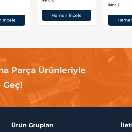
İkinci El
İkinci El
Hemen İncele
 İncele
Hemen
ma Parça Ürünleriyle
e Geç!
Ürün Grupları
İle