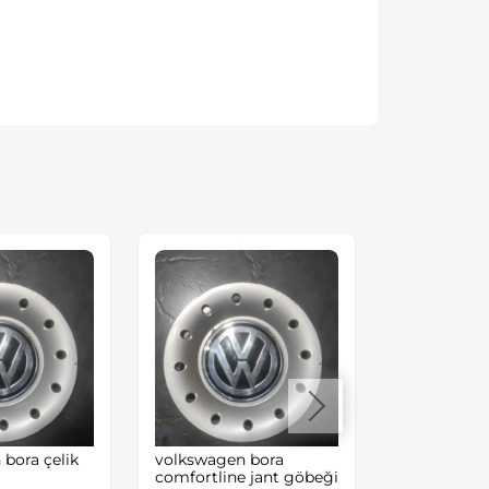
bora çelik
volkswagen bora
transporter 
comfortline jant göbeği
muhafaza s