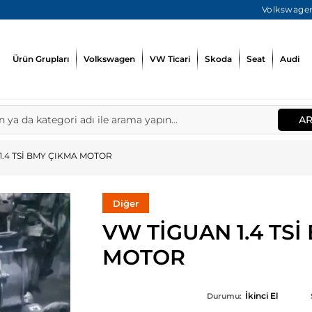
Volkswagen
Ürün Grupları
Volkswagen
VW Ticari
Skoda
Seat
Audi
A
1.4 TSİ BMY ÇIKMA MOTOR
Diğer
VW TİGUAN 1.4 TS
MOTOR
İkinci El
Durumu: