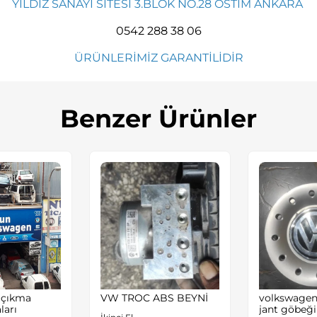
YILDIZ SANAYİ SİTESİ 3.BLOK NO.28 OSTİM ANKARA
0542 288 38 06
ÜRÜNLERİMİZ GARANTİLİDİR
Benzer Ürünler
 çıkma
VW TROC ABS BEYNİ
volkswagen 
ları
jant göbeği