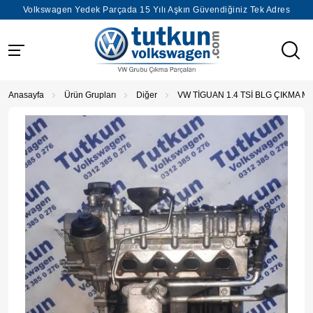
Volkswagen Yedek Parçada 15 Yılı Aşkın Güvendiğiniz Tek Adres
Anasayfa
Ürün Grupları
Diğer
VW TİGUAN 1.4 TSİ BLG ÇIKMA 