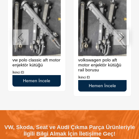
vw polo classic aft motor
volkswagen polo aft
enjektör kütüğü
motor enjektör kütüğü
rail borusu
İkinci El
İkinci El
Hemen İncele
Hemen İncele
VW, Skoda, Seat ve Audi Çıkma Parça Ürünleriyle
İlgili Bilgi Almak İçin İletişime Geç!