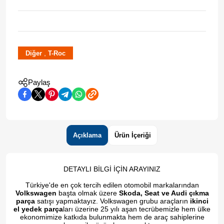
,
Diğer
T-Roc
Paylaş
Açıklama
Ürün İçeriği
DETAYLI BİLGİ İÇİN ARAYINIZ
Türkiye'de en çok tercih edilen otomobil markalarından
Volkswagen
başta olmak üzere
Skoda, Seat ve Audi çıkma
parça
satışı yapmaktayız. Volkswagen grubu araçların
ikinci
el yedek parça
ları üzerine 25 yılı aşan tecrübemizle hem ülke
ekonomimize katkıda bulunmakta hem de araç sahiplerine