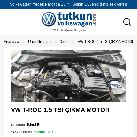
Volkswagen Yedek Parçada 15 Yılı Aşkın Güvendiğiniz Tek Adres
Anasayfa
Ürün Grupları
Diğer
VW T-ROC 1.5 TSİ ÇIKMA MOTOR
VW T-ROC 1.5 TSİ ÇIKMA MOTOR
İkinci El
Durumu:
Stokta Var
Stok Durumu: