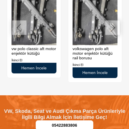
vw polo classic aft motor
volkswagen polo aft
enjektör kütüğü
motor enjektör kütüğü
rail borusu
İkinci El
İkinci El
Hemen İncele
Hemen İncele
VW, Skoda, Seat ve Audi Çıkma Parça Ürünleriyle
İlgili Bilgi Almak İçin İletişime Geç!
05422883806