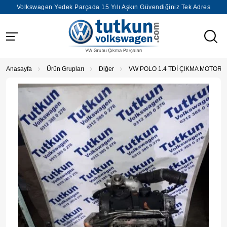
Volkswagen Yedek Parçada 15 Yılı Aşkın Güvendiğiniz Tek Adres
Anasayfa
Ürün Grupları
Diğer
VW POLO 1.4 TDİ ÇIKMA MOTOR