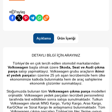
Paylaş
Açıklama
Ürün İçeriği
DETAYLI BİLGİ İÇİN ARAYINIZ
Türkiye'de en çok tercih edilen otomobil markalarından
Volkswagen
başta olmak üzere
Skoda, Seat ve Audi çıkma
parça
satışı yapmaktayız. Volkswagen grubu araçların
ikinci
el yedek parça
ları üzerine 25 yılı aşan tecrübemizle hem ülke
ekonomimize katkıda bulunmakta hem de araç sahiplerine
ekonomik çözümler sunmaktayız.
Stoğumuzda bulunan tüm
Volkswagen çıkma parça
modelleri
orijinaldir. Volkswagen yedek parçaları tecrübeli personelimiz
tarafında test edildikten sonra satışa sunulmaktadır. Tutkun
Volkswagen olarak MNG Kargo, Yurtiçi Kargo, Aras Kargo,
KarGOkar ve Sürat Kargo ile anlaşmamız bulunmaktadır. Tüm
Volkswagen çıkma parçaları Türkiye'nin Her Yerine uygun