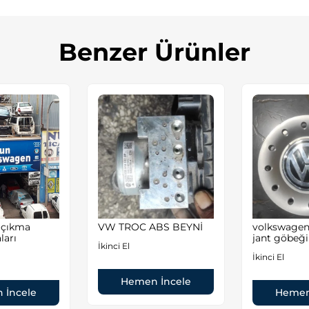
Benzer Ürünler
 çıkma
VW TROC ABS BEYNİ
volkswagen 
ları
jant göbeği
İkinci El
İkinci El
Hemen İncele
 İncele
Hemen