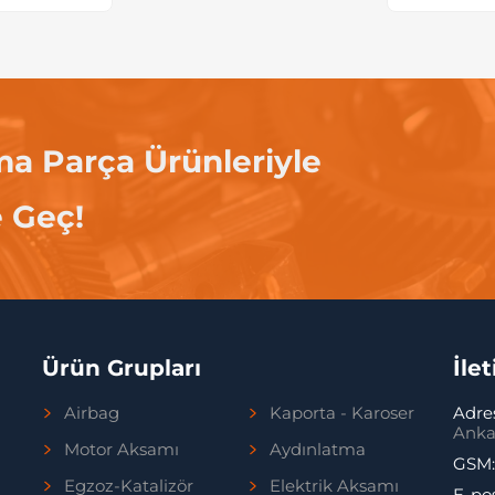
ma Parça Ürünleriyle
e Geç!
Ürün Grupları
İle
Airbag
Kaporta - Karoser
Adre
Anka
Motor Aksamı
Aydınlatma
GSM
Egzoz-Katalizör
Elektrik Aksamı
E-po