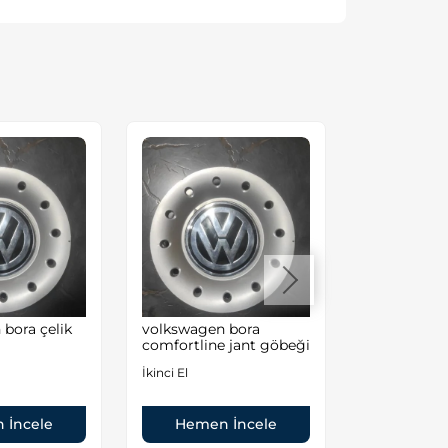
bora çelik
volkswagen bora
transporter 
comfortline jant göbeği
muhafaza s
orjinal
İkinci El
İkinci El
 İncele
Hemen İncele
Hemen