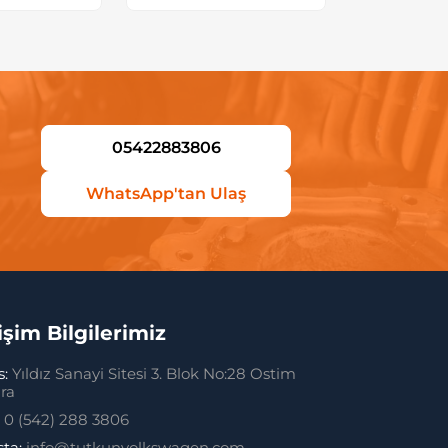
05422883806
WhatsApp'tan Ulaş
tişim Bilgilerimiz
s:
Yıldız Sanayi Sitesi 3. Blok No:28 Ostim
ra
:
0 (542) 288 3806
sta:
info@tutkunvolkswagen.com