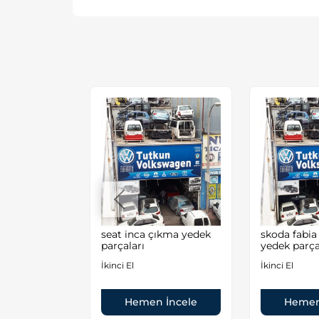
EN GOLF4
seat inca çıkma yedek
skoda fabia
EYNİ
parçaları
yedek parça
İkinci El
İkinci El
 İncele
Hemen İncele
Hemen