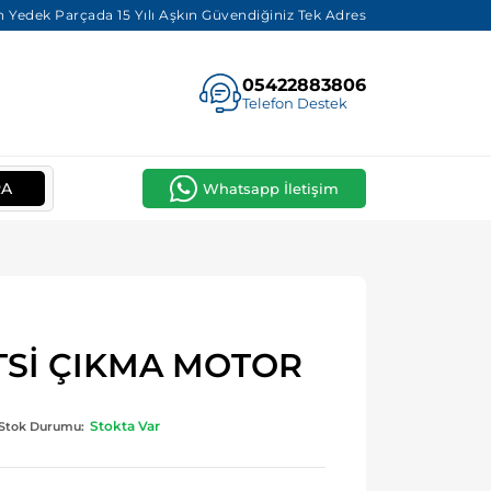
 Yedek Parçada 15 Yılı Aşkın Güvendiğiniz Tek Adres
05422883806
Telefon Destek
RA
Whatsapp İletişim
 TSİ ÇIKMA MOTOR
Stokta Var
Stok Durumu: