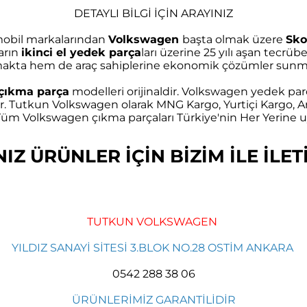
DETAYLI BİLGİ İÇİN ARAYINIZ
omobil markalarından
Volkswagen
başta olmak üzere
Sko
arın
ikinci el yedek parça
ları üzerine 25 yılı aşan tec
akta hem de araç sahiplerine ekonomik çözümler sunma
çıkma parça
modelleri orijinaldir. Volkswagen yedek parç
r. Tutkun Volkswagen olarak MNG Kargo, Yurtiçi Kargo, Ar
m Volkswagen çıkma parçaları Türkiye'nin Her Yerine uy
Z ÜRÜNLER İÇİN BİZİM İLE İLETİ
TUTKUN VOLKSWAGEN
YILDIZ SANAYİ SİTESİ 3.BLOK NO.28 OSTİM ANKARA
0542 288 38 06
ÜRÜNLERİMİZ GARANTİLİDİR