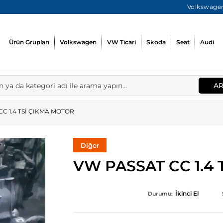
Volkswagen
Ürün Grupları
Volkswagen
VW Ticari
Skoda
Seat
Audi
A
CC 1.4 TSİ ÇIKMA MOTOR
Diğer
VW PASSAT CC 1.4
İkinci El
Durumu: