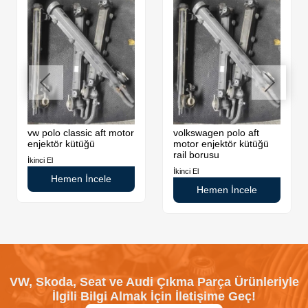
vw polo classic aft motor
volkswagen polo aft
enjektör kütüğü
motor enjektör kütüğü
rail borusu
İkinci El
İkinci El
Hemen İncele
Hemen İncele
VW, Skoda, Seat ve Audi Çıkma Parça Ürünleriyle
İlgili Bilgi Almak İçin İletişime Geç!