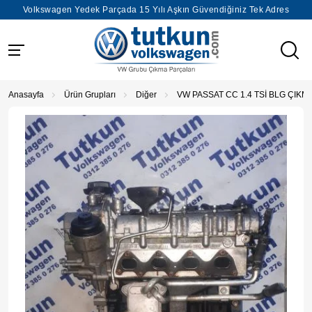
Volkswagen Yedek Parçada 15 Yılı Aşkın Güvendiğiniz Tek Adres
Anasayfa
Ürün Grupları
Diğer
VW PASSAT CC 1.4 TSİ BLG ÇIK