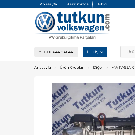
Anasayfa
Hakkımızda
Blog
YEDEK PARÇALAR
İLETIŞIM
Anasayfa
Ürün Grupları
Diğer
VW PASSA C