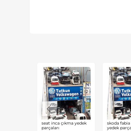
EN GOLF4
seat inca çıkma yedek
skoda fabia
EYNİ
parçaları
yedek parça