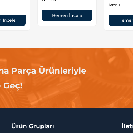
İkinci El
İkinci El
Hemen İncele
 İncele
Hemen
ma Parça Ürünleriyle
e Geç!
Ürün Grupları
İle