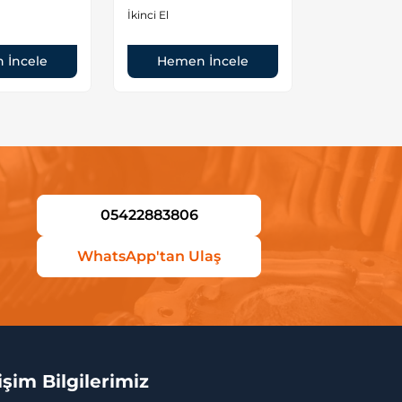
orjinal
İkinci El
İkinci El
 İncele
Hemen İncele
Hemen
05422883806
WhatsApp'tan Ulaş
tişim Bilgilerimiz