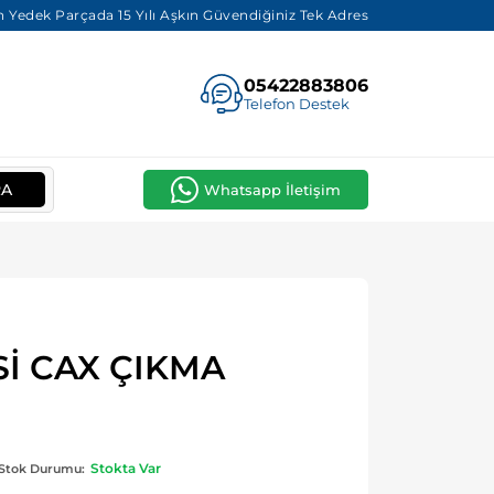
 Yedek Parçada 15 Yılı Aşkın Güvendiğiniz Tek Adres
05422883806
Telefon Destek
RA
Whatsapp İletişim
Sİ CAX ÇIKMA
Stokta Var
Stok Durumu: