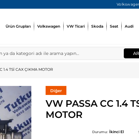
Volkswagen
Ürün Grupları
Volkswagen
VW Ticari
Skoda
Seat
Audi
A
C 1.4 TSİ CAX ÇIKMA MOTOR
Diğer
VW PASSA CC 1.4 T
MOTOR
İkinci El
Durumu: