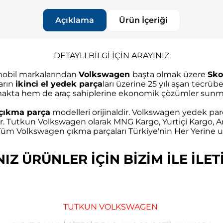
Açıklama
Ürün İçeriği
DETAYLI BİLGİ İÇİN ARAYINIZ
omobil markalarından
Volkswagen
başta olmak üzere
Sko
arın
ikinci el yedek parça
ları üzerine 25 yılı aşan tec
akta hem de araç sahiplerine ekonomik çözümler sunma
çıkma parça
modelleri orijinaldir. Volkswagen yedek parç
r. Tutkun Volkswagen olarak MNG Kargo, Yurtiçi Kargo, Ar
m Volkswagen çıkma parçaları Türkiye'nin Her Yerine uy
Z ÜRÜNLER İÇİN BİZİM İLE İLETİ
TUTKUN VOLKSWAGEN