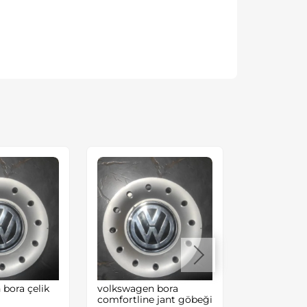
bora çelik
volkswagen bora
transporter 
comfortline jant göbeği
muhafaza s