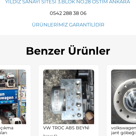
YILDIZ SANAYİ SİTESİ 3.BLOK NO.28 OSTİM ANKARA
0542 288 38 06
ÜRÜNLERİMİZ GARANTİLİDİR
Benzer Ürünler
 çıkma
VW TROC ABS BEYNİ
volkswagen 
ları
jant göbeği