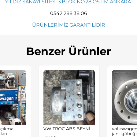
YILDIZ SANAYİ SİTESİ 3.BLOK NO.28 OSTİM ANKARA
0542 288 38 06
ÜRÜNLERİMİZ GARANTİLİDİR
Benzer Ürünler
 çıkma
VW TROC ABS BEYNİ
volkswagen 
ları
jant göbeği