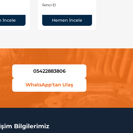
orjinal
İkinci El
İkinci El
 İncele
Hemen İncele
Hemen
05422883806
WhatsApp'tan Ulaş
tişim Bilgilerimiz