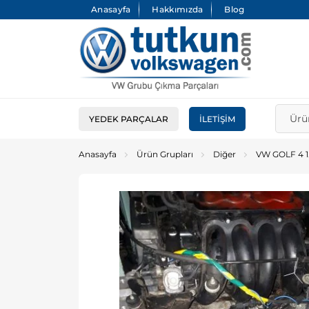
Anasayfa
Hakkımızda
Blog
YEDEK PARÇALAR
İLETIŞIM
Anasayfa
Ürün Grupları
Diğer
VW GOLF 4 