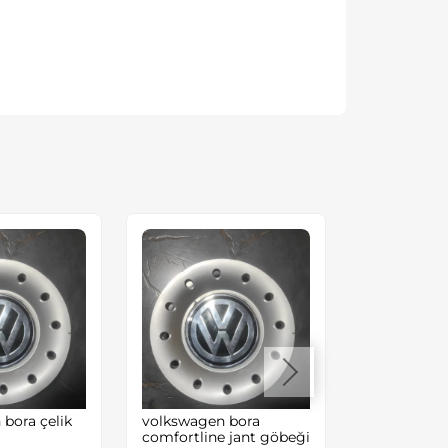
bora çelik
volkswagen bora
transporter 
comfortline jant göbeği
muhafaza s