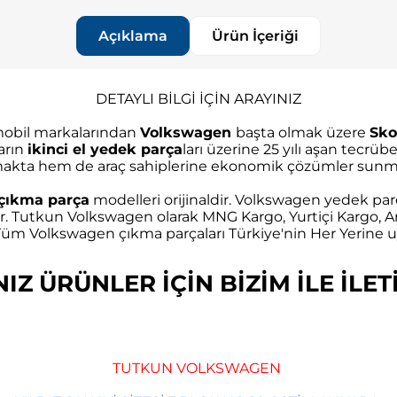
Açıklama
Ürün İçeriği
DETAYLI BİLGİ İÇİN ARAYINIZ
omobil markalarından
Volkswagen
başta olmak üzere
Sko
arın
ikinci el yedek parça
ları üzerine 25 yılı aşan tec
akta hem de araç sahiplerine ekonomik çözümler sunma
çıkma parça
modelleri orijinaldir. Volkswagen yedek parç
r. Tutkun Volkswagen olarak MNG Kargo, Yurtiçi Kargo, Ar
m Volkswagen çıkma parçaları Türkiye'nin Her Yerine uy
Z ÜRÜNLER İÇİN BİZİM İLE İLETİ
TUTKUN VOLKSWAGEN