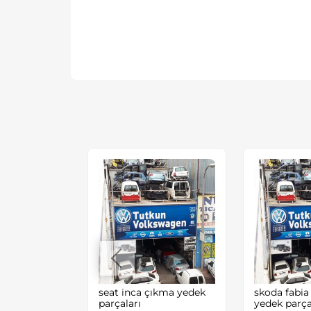
EN GOLF4
seat inca çıkma yedek
skoda fabia
EYNİ
parçaları
yedek parça