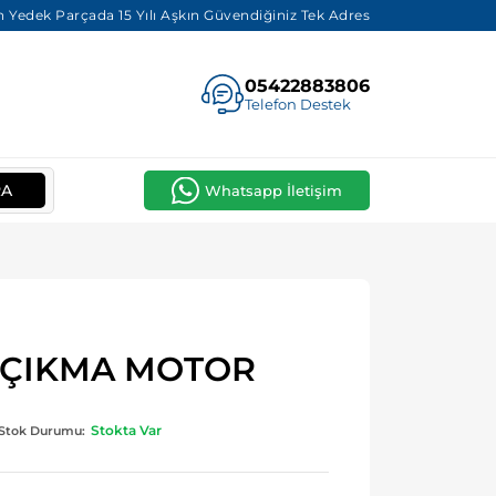
 Yedek Parçada 15 Yılı Aşkın Güvendiğiniz Tek Adres
05422883806
Telefon Destek
RA
Whatsapp İletişim
L ÇIKMA MOTOR
Stokta Var
Stok Durumu: