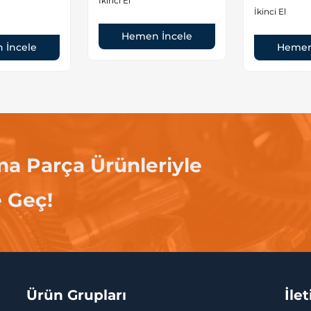
İkinci El
İkinci El
Hemen İncele
 İncele
Hemen
ma Parça Ürünleriyle
e Geç!
Ürün Grupları
İle