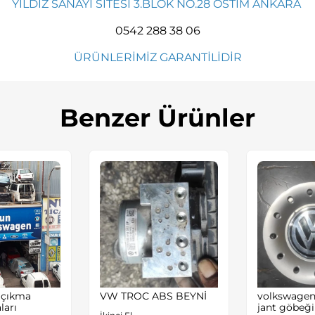
YILDIZ SANAYİ SİTESİ 3.BLOK NO.28 OSTİM ANKARA
0542 288 38 06
ÜRÜNLERİMİZ GARANTİLİDİR
Benzer Ürünler
 çıkma
VW TROC ABS BEYNİ
volkswagen 
ları
jant göbeği