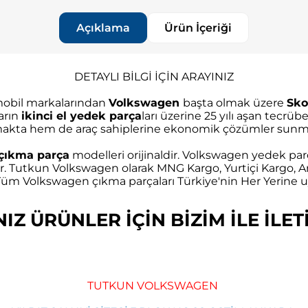
Açıklama
Ürün İçeriği
DETAYLI BİLGİ İÇİN ARAYINIZ
omobil markalarından
Volkswagen
başta olmak üzere
Sko
arın
ikinci el yedek parça
ları üzerine 25 yılı aşan tec
akta hem de araç sahiplerine ekonomik çözümler sunma
çıkma parça
modelleri orijinaldir. Volkswagen yedek parç
r. Tutkun Volkswagen olarak MNG Kargo, Yurtiçi Kargo, Ar
m Volkswagen çıkma parçaları Türkiye'nin Her Yerine uy
Z ÜRÜNLER İÇİN BİZİM İLE İLETİ
TUTKUN VOLKSWAGEN