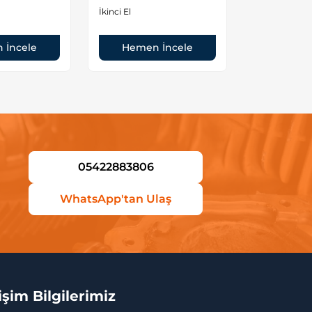
orjinal
İkinci El
İkinci El
 İncele
Hemen İncele
Hemen
05422883806
WhatsApp'tan Ulaş
tişim Bilgilerimiz