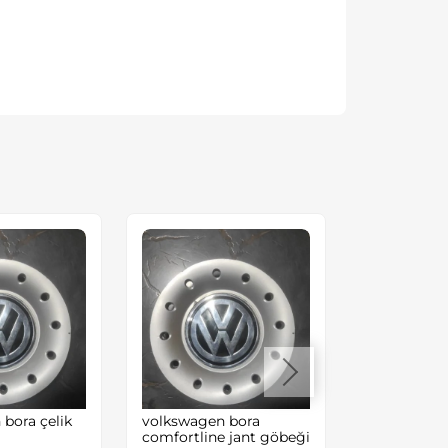
bora çelik
volkswagen bora
transporter 
comfortline jant göbeği
muhafaza s