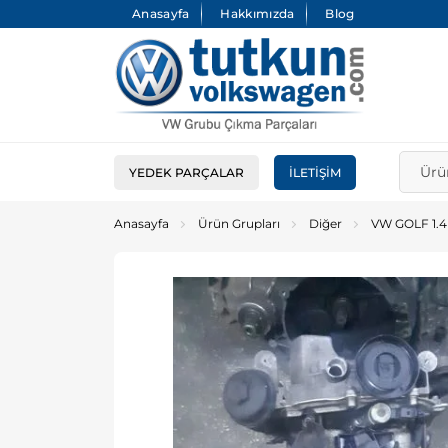
Anasayfa
Hakkımızda
Blog
YEDEK PARÇALAR
İLETIŞIM
Anasayfa
Ürün Grupları
Diğer
VW GOLF 1.