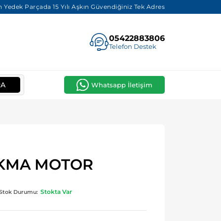
 Yedek Parçada 15 Yılı Aşkın Güvendiğiniz Tek Adres
05422883806
Telefon Destek
RA
Whatsapp İletişim
ÇIKMA MOTOR
Stokta Var
Stok Durumu: