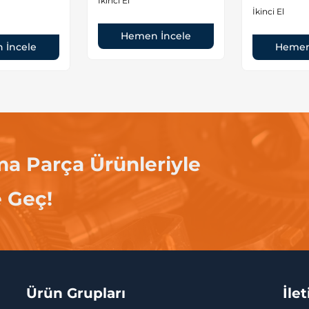
İkinci El
İkinci El
Hemen İncele
 İncele
Hemen
ma Parça Ürünleriyle
e Geç!
Ürün Grupları
İle