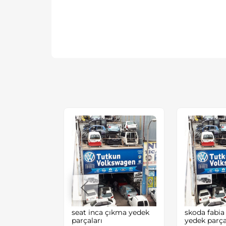
EN GOLF4
seat inca çıkma yedek
skoda fabia
EYNİ
parçaları
yedek parça