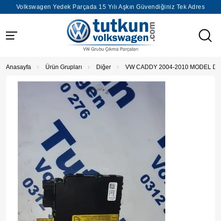
Volkswagen Yedek Parçada 15 Yılı Aşkın Güvendiğiniz Tek Adres
Anasayfa
Ürün Grupları
Diğer
VW CADDY 2004-2010 MODEL DİR