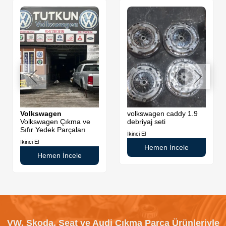
Volkswagen
volkswagen caddy 1.9
Volkswagen Çıkma ve
debriyaj seti
Sıfır Yedek Parçaları
İkinci El
İkinci El
Hemen İncele
Hemen İncele
VW, Skoda, Seat ve Audi Çıkma Parça Ürünleriyle