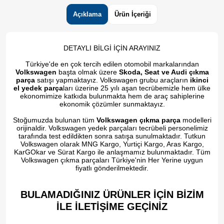
Açıklama
Ürün İçeriği
DETAYLI BİLGİ İÇİN ARAYINIZ
Türkiye'de en çok tercih edilen otomobil markalarından
Volkswagen
başta olmak üzere
Skoda, Seat ve Audi çıkma
parça
satışı yapmaktayız. Volkswagen grubu araçların
ikinci
el yedek parça
ları üzerine 25 yılı aşan tecrübemizle hem ülke
ekonomimize katkıda bulunmakta hem de araç sahiplerine
ekonomik çözümler sunmaktayız.
Stoğumuzda bulunan tüm
Volkswagen çıkma parça
modelleri
orijinaldir. Volkswagen yedek parçaları tecrübeli personelimiz
tarafında test edildikten sonra satışa sunulmaktadır. Tutkun
Volkswagen olarak MNG Kargo, Yurtiçi Kargo, Aras Kargo,
KarGOkar ve Sürat Kargo ile anlaşmamız bulunmaktadır. Tüm
Volkswagen çıkma parçaları Türkiye'nin Her Yerine uygun
fiyatlı gönderilmektedir.
BULAMADIĞINIZ ÜRÜNLER İÇİN BİZİM
İLE İLETİŞİME GEÇİNİZ​