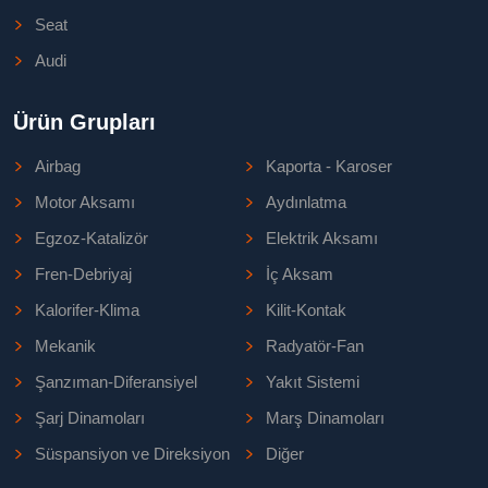
Seat
Audi
Ürün Grupları
Airbag
Kaporta - Karoser
Motor Aksamı
Aydınlatma
Egzoz-Katalizör
Elektrik Aksamı
Fren-Debriyaj
İç Aksam
Kalorifer-Klima
Kilit-Kontak
Mekanik
Radyatör-Fan
Şanzıman-Diferansiyel
Yakıt Sistemi
Şarj Dinamoları
Marş Dinamoları
Süspansiyon ve Direksiyon
Diğer