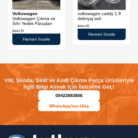
Volkswagen
volkswagen caddy 1.9
Volkswagen Çıkma ve
debriyaj seti
Sıfır Yedek Parçaları
İkinci El
İkinci El
Hemen İncele
Hemen İncele
VW, Skoda, Seat ve Audi Çıkma Parça Ürünleriyle
İlgili Bilgi Almak İçin İletişime Geç!
05422883806
WhatsApp'tan Ulaş