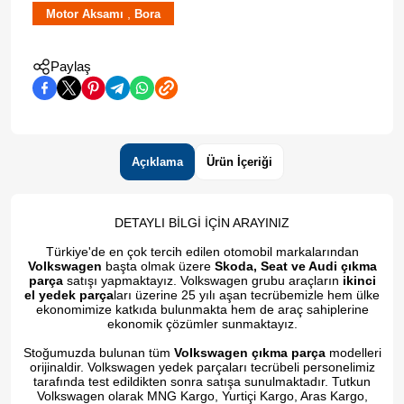
,
Motor Aksamı
Bora
Paylaş
Açıklama
Ürün İçeriği
DETAYLI BİLGİ İÇİN ARAYINIZ
Türkiye'de en çok tercih edilen otomobil markalarından
Volkswagen
başta olmak üzere
Skoda, Seat ve Audi çıkma
parça
satışı yapmaktayız. Volkswagen grubu araçların
ikinci
el yedek parça
ları üzerine 25 yılı aşan tecrübemizle hem ülke
ekonomimize katkıda bulunmakta hem de araç sahiplerine
ekonomik çözümler sunmaktayız.
Stoğumuzda bulunan tüm
Volkswagen çıkma parça
modelleri
orijinaldir. Volkswagen yedek parçaları tecrübeli personelimiz
tarafında test edildikten sonra satışa sunulmaktadır. Tutkun
Volkswagen olarak MNG Kargo, Yurtiçi Kargo, Aras Kargo,