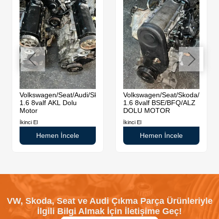
Volkswagen/Seat/Audi/Skoda
Volkswagen/Seat/Skoda/Audi
1.6 8valf AKL Dolu
1.6 8valf BSE/BFQ/ALZ
Motor
DOLU MOTOR
İkinci El
İkinci El
Hemen İncele
Hemen İncele
VW, Skoda, Seat ve Audi Çıkma Parça Ürünleriyle
İlgili Bilgi Almak İçin İletişime Geç!