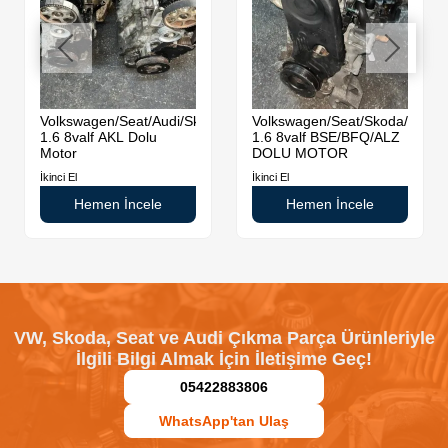
Volkswagen/Seat/Audi/Skoda
Volkswagen/Seat/Skoda/Audi
1.6 8valf AKL Dolu
1.6 8valf BSE/BFQ/ALZ
Motor
DOLU MOTOR
İkinci El
İkinci El
Hemen İncele
Hemen İncele
VW, Skoda, Seat ve Audi Çıkma Parça Ürünleriyle
İlgili Bilgi Almak İçin İletişime Geç!
05422883806
WhatsApp'tan Ulaş