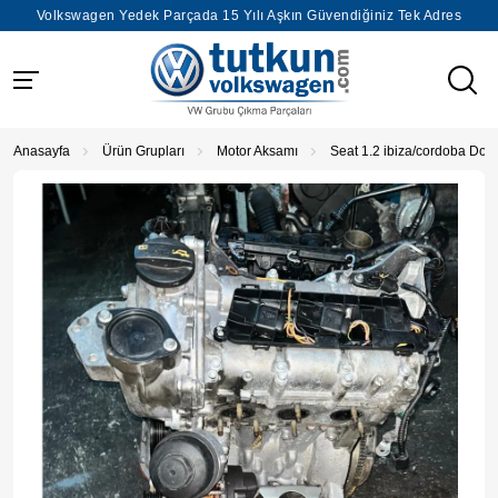
Volkswagen Yedek Parçada 15 Yılı Aşkın Güvendiğiniz Tek Adres
Anasayfa
Ürün Grupları
Motor Aksamı
Seat 1.2 ibiza/cordoba Dol