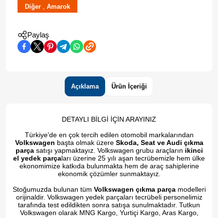
,
Diğer
Amarok
Paylaş
Açıklama
Ürün İçeriği
DETAYLI BİLGİ İÇİN ARAYINIZ
Türkiye'de en çok tercih edilen otomobil markalarından
Volkswagen
başta olmak üzere
Skoda, Seat ve Audi çıkma
parça
satışı yapmaktayız. Volkswagen grubu araçların
ikinci
el yedek parça
ları üzerine 25 yılı aşan tecrübemizle hem ülke
ekonomimize katkıda bulunmakta hem de araç sahiplerine
ekonomik çözümler sunmaktayız.
Stoğumuzda bulunan tüm
Volkswagen çıkma parça
modelleri
orijinaldir. Volkswagen yedek parçaları tecrübeli personelimiz
tarafında test edildikten sonra satışa sunulmaktadır. Tutkun
Volkswagen olarak MNG Kargo, Yurtiçi Kargo, Aras Kargo,