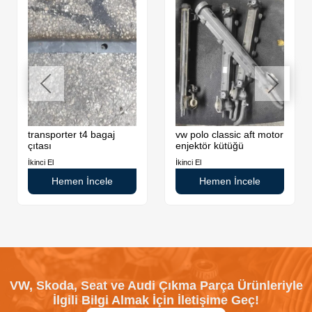
transporter t4 bagaj
vw polo classic aft motor
çıtası
enjektör kütüğü
İkinci El
İkinci El
Hemen İncele
Hemen İncele
VW, Skoda, Seat ve Audi Çıkma Parça Ürünleriyle
İlgili Bilgi Almak İçin İletişime Geç!