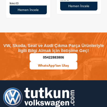
İkinci El
Hemen İncele
Hemen İncele
VW, Skoda, Seat ve Audi Çıkma Parça Ürünleriyle
İlgili Bilgi Almak İçin İletişime Geç!
05422883806
WhatsApp'tan Ulaş