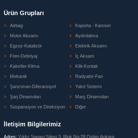
Ürün Grupları
Airbag
Kaporta - Karoser
Motor Aksamı
Aydınlatma
Egzoz-Katalizör
Elektrik Aksamı
Fren-Debriyaj
İç Aksam
Kalorifer-Klima
Kilit-Kontak
Mekanik
Radyatör-Fan
Şanzıman-Diferansiyel
Yakıt Sistemi
Şarj Dinamoları
Marş Dinamoları
Süspansiyon ve Direksiyon
Diğer
İletişim Bilgilerimiz
Adres:
Yıldız Sanayi Sitesi 3. Blok No:28 Ostim Ankara