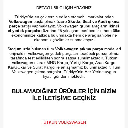
DETAYLI BİLGİ İÇİN ARAYINIZ
Türkiye'de en çok tercih edilen otomobil markalarından
Volkswagen
başta olmak üzere
Skoda, Seat ve Audi çıkma
parça
satışı yapmaktayız. Volkswagen grubu araçların
ikinci
el yedek parça
ları üzerine 25 yılı aşan tecrübemizle hem ülke
ekonomimize katkıda bulunmakta hem de araç sahiplerine
ekonomik çözümler sunmaktayız.
Stoğumuzda bulunan tüm
Volkswagen çıkma parça
modelleri
orijinaldir. Volkswagen yedek parçaları tecrübeli personelimiz
tarafında test edildikten sonra satışa sunulmaktadır. Tutkun
Volkswagen olarak MNG Kargo, Yurtiçi Kargo, Aras Kargo,
KarGOkar ve Sürat Kargo ile anlaşmamız bulunmaktadır. Tüm
Volkswagen çıkma parçaları Türkiye'nin Her Yerine uygun
fiyatlı gönderilmektedir.
BULAMADIĞINIZ ÜRÜNLER İÇİN BİZİM
İLE İLETİŞİME GEÇİNİZ​
TUTKUN VOLKSWAGEN