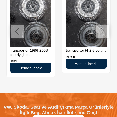
transporter 1996-2003
transporter t4 2.5 volant
debriyaj seti
İkinci El
İkinci El
Hemen İncele
Hemen İncele
VW, Skoda, Seat ve Audi Çıkma Parça Ürünleriyle
İlgili Bilgi Almak İçin İletişime Geç!