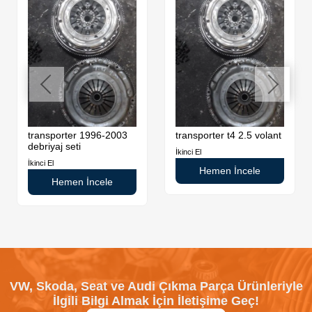
transporter 1996-2003
transporter t4 2.5 volant
debriyaj seti
İkinci El
İkinci El
Hemen İncele
Hemen İncele
VW, Skoda, Seat ve Audi Çıkma Parça Ürünleriyle
İlgili Bilgi Almak İçin İletişime Geç!