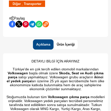
,
Diğer
Transporter
Paylaş
Açıklama
Ürün İçeriği
DETAYLI BİLGİ İÇİN ARAYINIZ
Türkiye'de en çok tercih edilen otomobil markalarından
Volkswagen
başta olmak üzere
Skoda, Seat ve Audi çıkma
parça
satışı yapmaktayız. Volkswagen grubu araçların
ikinci
el yedek parça
ları üzerine 25 yılı aşan tecrübemizle hem ülke
ekonomimize katkıda bulunmakta hem de araç sahiplerine
ekonomik çözümler sunmaktayız.
Stoğumuzda bulunan tüm
Volkswagen çıkma parça
modelleri
orijinaldir. Volkswagen yedek parçaları tecrübeli personelimiz
tarafında test edildikten sonra satışa sunulmaktadır. Tutkun
Volkswagen olarak MNG Kargo, Yurtiçi Kargo, Aras Kargo,