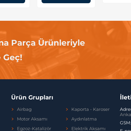
ma Parça Ürünleriyle
e Geç!
Ürün Grupları
İle
Airbag
Kaporta - Karoser
Adre
Anka
Motor Aksamı
Aydınlatma
GSM
Egzoz-Katalizör
Elektrik Aksamı
E-po