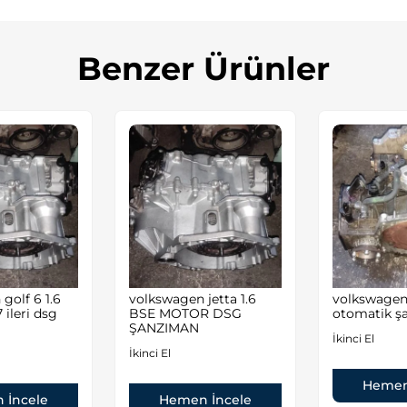
Benzer Ürünler
golf 6 1.6
volkswagen jetta 1.6
volkswagen 
 ileri dsg
BSE MOTOR DSG
otomatik ş
ŞANZIMAN
İkinci El
İkinci El
Hemen
 İncele
Hemen İncele