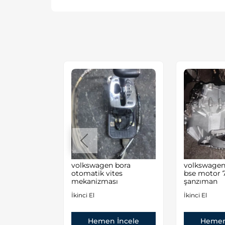
 golf 4
volkswagen bora
volkswagen 
tes
otomatik vites
bse motor 7
sı
mekanizması
şanzıman
İkinci El
İkinci El
 İncele
Hemen İncele
Hemen