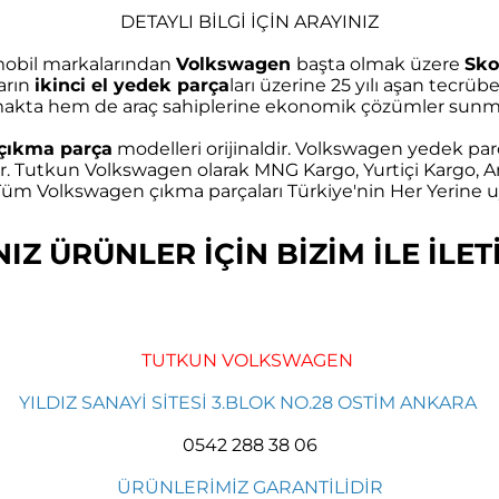
DETAYLI BİLGİ İÇİN ARAYINIZ
omobil markalarından
Volkswagen
başta olmak üzere
Sko
arın
ikinci el yedek parça
ları üzerine 25 yılı aşan tec
akta hem de araç sahiplerine ekonomik çözümler sunma
çıkma parça
modelleri orijinaldir. Volkswagen yedek parç
r. Tutkun Volkswagen olarak MNG Kargo, Yurtiçi Kargo, Ar
m Volkswagen çıkma parçaları Türkiye'nin Her Yerine uy
Z ÜRÜNLER İÇİN BİZİM İLE İLETİ
TUTKUN VOLKSWAGEN
YILDIZ SANAYİ SİTESİ 3.BLOK NO.28 OSTİM ANKARA
0542 288 38 06
ÜRÜNLERİMİZ GARANTİLİDİR