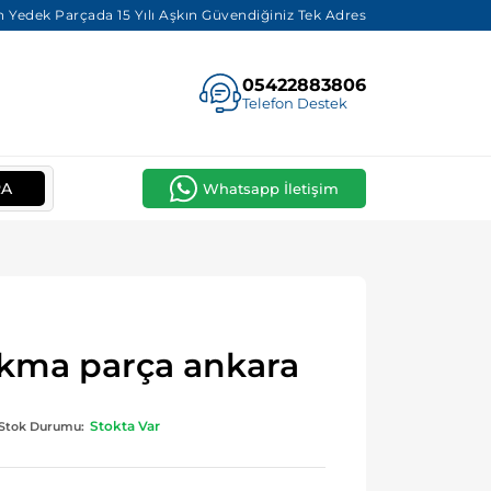
 Yedek Parçada 15 Yılı Aşkın Güvendiğiniz Tek Adres
05422883806
Telefon Destek
RA
Whatsapp İletişim
ıkma parça ankara
Stokta Var
Stok Durumu: