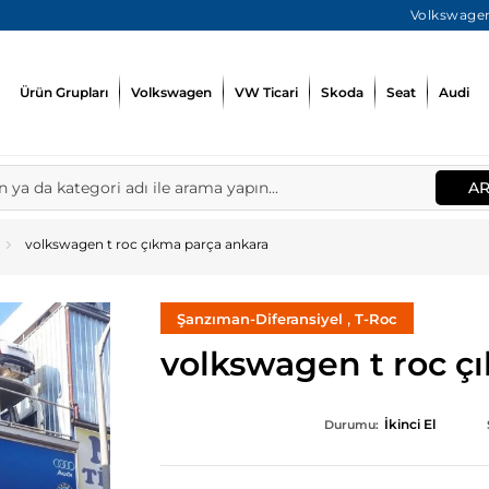
Volkswagen
Ürün Grupları
Volkswagen
VW Ticari
Skoda
Seat
Audi
A
volkswagen t roc çıkma parça ankara
,
Şanzıman-Diferansiyel
T-Roc
volkswagen t roc ç
İkinci El
Durumu: