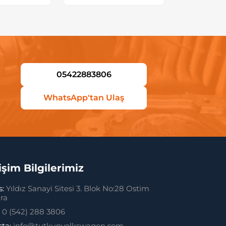
05422883806
WhatsApp'tan Ulaş
tişim Bilgilerimiz
s:
Yıldız Sanayi Sitesi 3. Blok No:28 Ostim
ra
:
0 (542) 288 3806
sta:
info@tutkunvolkswagen.com