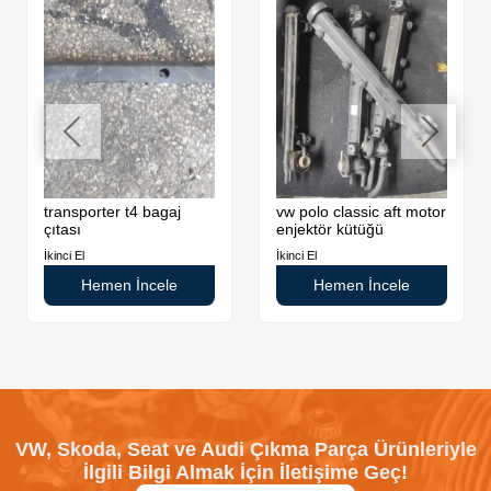
transporter t4 bagaj
vw polo classic aft motor
çıtası
enjektör kütüğü
İkinci El
İkinci El
Hemen İncele
Hemen İncele
VW, Skoda, Seat ve Audi Çıkma Parça Ürünleriyle
İlgili Bilgi Almak İçin İletişime Geç!