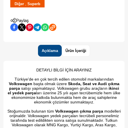
,
Diğer
Superb
Paylaş
Açıklama
Ürün İçeriği
DETAYLI BİLGİ İÇİN ARAYINIZ
Türkiye'de en çok tercih edilen otomobil markalarından
Volkswagen
başta olmak üzere
Skoda, Seat ve Audi çıkma
parça
satışı yapmaktayız. Volkswagen grubu araçların
ikinci
el yedek parça
ları üzerine 25 yılı aşan tecrübemizle hem ülke
ekonomimize katkıda bulunmakta hem de araç sahiplerine
ekonomik çözümler sunmaktayız.
Stoğumuzda bulunan tüm
Volkswagen çıkma parça
modelleri
orijinaldir. Volkswagen yedek parçaları tecrübeli personelimiz
tarafında test edildikten sonra satışa sunulmaktadır. Tutkun
Volkswagen olarak MNG Kargo, Yurtiçi Kargo, Aras Kargo,