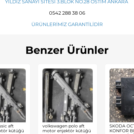
YILDIZ SANAYİ SİTESİ 3.BLOK NO.28 OSTİM ANKARA
0542 288 38 06
ÜRÜNLERİMİZ GARANTİLİDİR
Benzer Ürünler
sic aft
volkswagen polo aft
SKODA OC
ktör kütüğü
motor enjektör kütüğü
KONFOR B