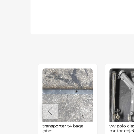
t4 alt karter
transporter t4 bagaj
vw polo clas
acı çıkma
çıtası
motor enje