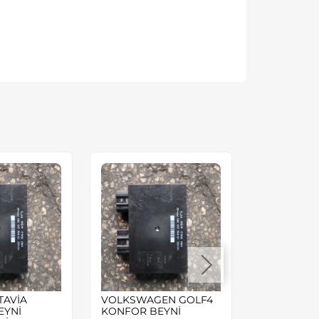
TAVİA
VOLKSWAGEN GOLF4
Volkswagen
EYNİ
KONFOR BEYNİ
1.6 8valf 