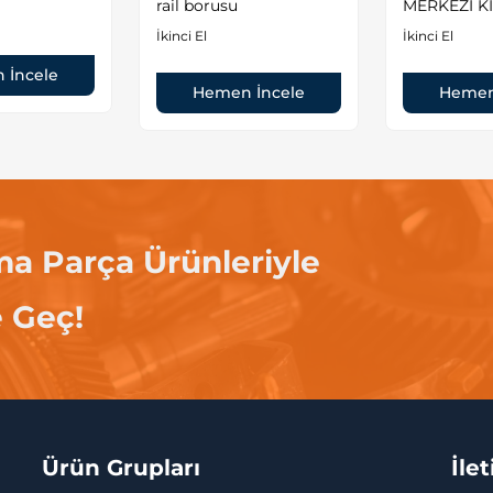
rail borusu
MERKEZİ Kİ
İkinci El
İkinci El
 İncele
Hemen İncele
Hemen
ma Parça Ürünleriyle
e Geç!
Ürün Grupları
İle