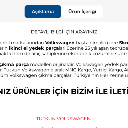
Açıklama
Ürün İçeriği
DETAYLI BİLGİ İÇİN ARAYINIZ
omobil markalarından
Volkswagen
başta olmak üzere
Sko
arın
ikinci el yedek parça
ları üzerine 25 yılı aşan tec
akta hem de araç sahiplerine ekonomik çözümler sunma
çıkma parça
modelleri orijinaldir. Volkswagen yedek parç
r. Tutkun Volkswagen olarak MNG Kargo, Yurtiçi Kargo, Ar
m Volkswagen çıkma parçaları Türkiye'nin Her Yerine uy
Z ÜRÜNLER İÇİN BİZİM İLE İLETİ
TUTKUN VOLKSWAGEN