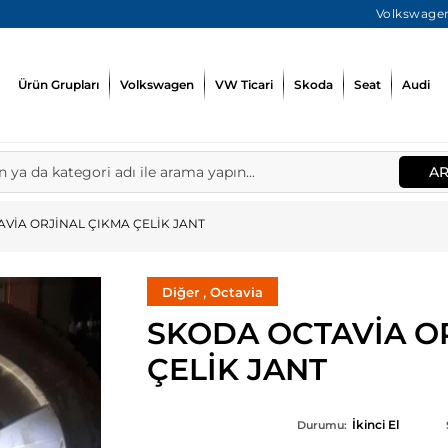
Volkswagen
Ürün Grupları
Volkswagen
VW Ticari
Skoda
Seat
Audi
A
VİA ORJİNAL ÇIKMA ÇELİK JANT
,
Diğer
Octavia
SKODA OCTAVİA O
ÇELİK JANT
İkinci El
Durumu: