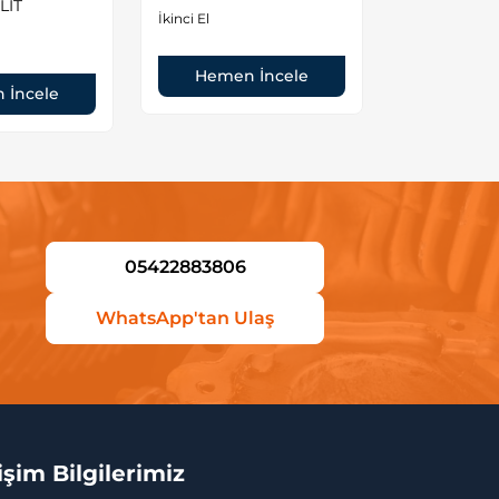
LİT
DOLU MOT
İkinci El
İkinci El
Hemen İncele
 İncele
Hemen
05422883806
WhatsApp'tan Ulaş
tişim Bilgilerimiz