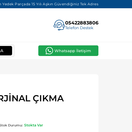
 Yedek Parçada 15 Yılı Aşkın Güvendiğiniz Tek Adres
05422883806
Telefon Destek
RA
Whatsapp İletişim
RJİNAL ÇIKMA
Stokta Var
Stok Durumu: