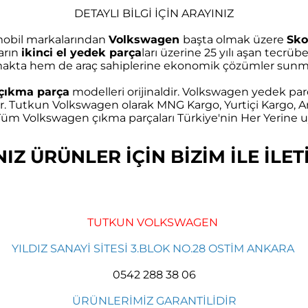
DETAYLI BİLGİ İÇİN ARAYINIZ
omobil markalarından
Volkswagen
başta olmak üzere
Sko
arın
ikinci el yedek parça
ları üzerine 25 yılı aşan tec
akta hem de araç sahiplerine ekonomik çözümler sunma
çıkma parça
modelleri orijinaldir. Volkswagen yedek parç
r. Tutkun Volkswagen olarak MNG Kargo, Yurtiçi Kargo, Ar
m Volkswagen çıkma parçaları Türkiye'nin Her Yerine uy
Z ÜRÜNLER İÇİN BİZİM İLE İLETİ
TUTKUN VOLKSWAGEN
YILDIZ SANAYİ SİTESİ 3.BLOK NO.28 OSTİM ANKARA
0542 288 38 06
ÜRÜNLERİMİZ GARANTİLİDİR