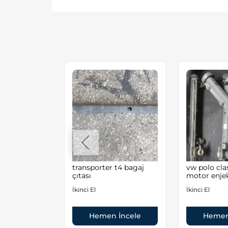
t4 alt karter
transporter t4 bagaj
vw polo clas
acı çıkma
çıtası
motor enje
İkinci El
İkinci El
Hemen İncele
Hemen
 İncele