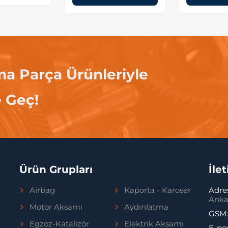
ma Parça Ürünleriyle
e Geç!
Ürün Grupları
İle
Airbag
Kaporta - Karoser
Adre
Anka
Motor Aksamı
Aydınlatma
GSM
Egzoz-Katalizör
Elektrik Aksamı
E-po