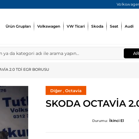
Volkswagen
Ürün Grupları
Volkswagen
VW Ticari
Skoda
Seat
Audi
A
VİA 2.0 TDİ EGR BORUSU
,
Diğer
Octavia
SKODA OCTAVİA 2.
İkinci El
Durumu: