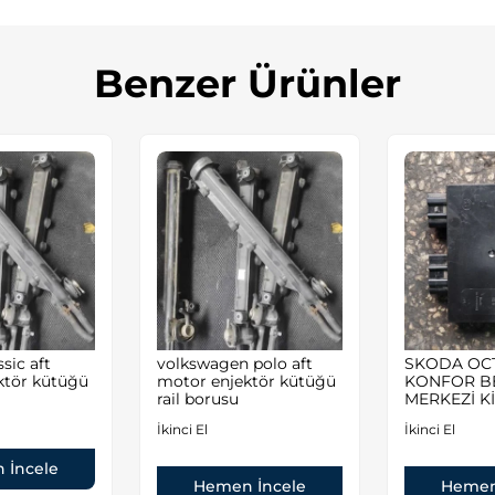
Benzer Ürünler
sic aft
volkswagen polo aft
SKODA OC
ktör kütüğü
motor enjektör kütüğü
KONFOR B
rail borusu
MERKEZİ Kİ
İkinci El
İkinci El
 İncele
Hemen İncele
Hemen