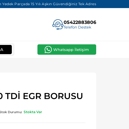
 Yedek Parçada 15 Yılı Aşkın Güvendiğiniz Tek Adres
05422883806
Telefon Destek
RA
Whatsapp İletişim
0 TDİ EGR BORUSU
Stokta Var
Stok Durumu: