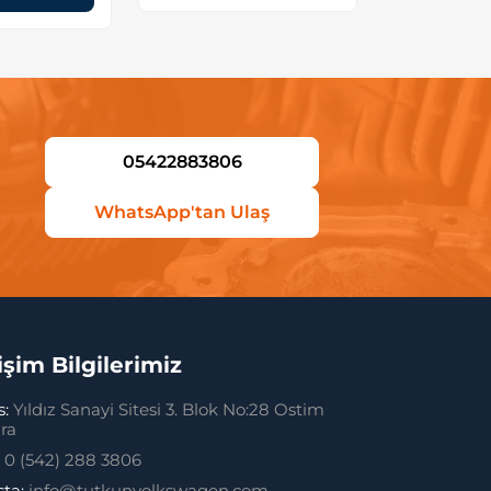
05422883806
WhatsApp'tan Ulaş
tişim Bilgilerimiz
s:
Yıldız Sanayi Sitesi 3. Blok No:28 Ostim
ra
:
0 (542) 288 3806
sta:
info@tutkunvolkswagen.com