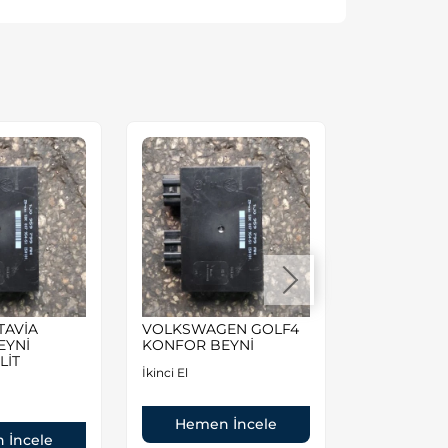
TAVİA
VOLKSWAGEN GOLF4
Volkswagen
EYNİ
KONFOR BEYNİ
1.6 8valf 
LİT
DOLU MOT
İkinci El
İkinci El
Hemen İncele
 İncele
Hemen