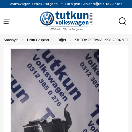
Volkswagen Yedek Parçada 15 Yılı Aşkın Güvendiğiniz Tek Adres
Anasayfa
Ürün Grupları
Diğer
SKODA OCTAVİA 1998-2004 MOD