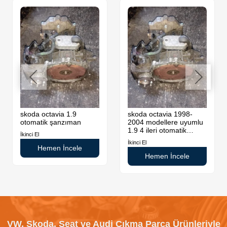
skoda octavia 1.9
skoda octavia 1998-
otomatik şanzıman
2004 modellere uyumlu
1.9 4 ileri otomatik
İkinci El
şanzıman
İkinci El
Hemen İncele
Hemen İncele
VW, Skoda, Seat ve Audi Çıkma Parça Ürünleriyle