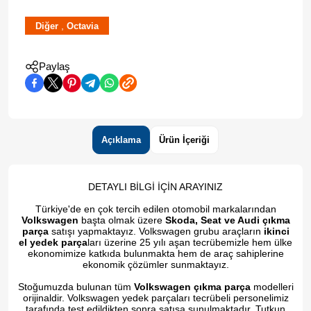
,
Diğer
Octavia
Paylaş
Açıklama
Ürün İçeriği
DETAYLI BİLGİ İÇİN ARAYINIZ
Türkiye'de en çok tercih edilen otomobil markalarından
Volkswagen
başta olmak üzere
Skoda, Seat ve Audi çıkma
parça
satışı yapmaktayız. Volkswagen grubu araçların
ikinci
el yedek parça
ları üzerine 25 yılı aşan tecrübemizle hem ülke
ekonomimize katkıda bulunmakta hem de araç sahiplerine
ekonomik çözümler sunmaktayız.
Stoğumuzda bulunan tüm
Volkswagen çıkma parça
modelleri
orijinaldir. Volkswagen yedek parçaları tecrübeli personelimiz
tarafında test edildikten sonra satışa sunulmaktadır. Tutkun