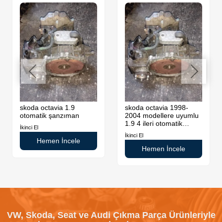
skoda octavia 1.9
skoda octavia 1998-
otomatik şanzıman
2004 modellere uyumlu
1.9 4 ileri otomatik
İkinci El
şanzıman
İkinci El
Hemen İncele
Hemen İncele
VW, Skoda, Seat ve Audi Çıkma Parça Ürünleriyle