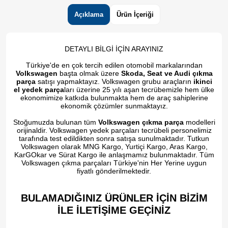
Açıklama
Ürün İçeriği
DETAYLI BİLGİ İÇİN ARAYINIZ
Türkiye'de en çok tercih edilen otomobil markalarından
Volkswagen
başta olmak üzere
Skoda, Seat ve Audi çıkma
parça
satışı yapmaktayız. Volkswagen grubu araçların
ikinci
el yedek parça
ları üzerine 25 yılı aşan tecrübemizle hem ülke
ekonomimize katkıda bulunmakta hem de araç sahiplerine
ekonomik çözümler sunmaktayız.
Stoğumuzda bulunan tüm
Volkswagen çıkma parça
modelleri
orijinaldir. Volkswagen yedek parçaları tecrübeli personelimiz
tarafında test edildikten sonra satışa sunulmaktadır. Tutkun
Volkswagen olarak MNG Kargo, Yurtiçi Kargo, Aras Kargo,
KarGOkar ve Sürat Kargo ile anlaşmamız bulunmaktadır. Tüm
Volkswagen çıkma parçaları Türkiye'nin Her Yerine uygun
fiyatlı gönderilmektedir.
BULAMADIĞINIZ ÜRÜNLER İÇİN BİZİM
İLE İLETİŞİME GEÇİNİZ​