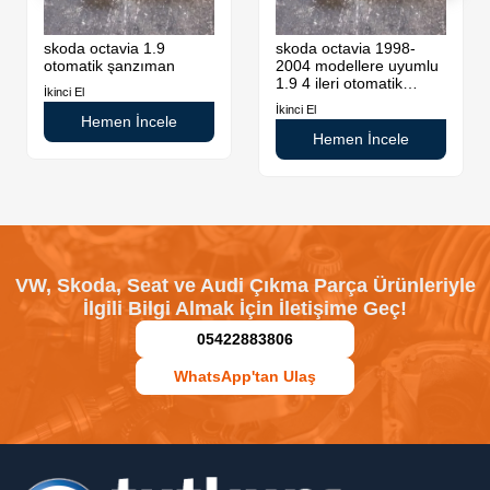
skoda octavia 1.9
skoda octavia 1998-
otomatik şanzıman
2004 modellere uyumlu
1.9 4 ileri otomatik
İkinci El
şanzıman
İkinci El
Hemen İncele
Hemen İncele
VW, Skoda, Seat ve Audi Çıkma Parça Ürünleriyle
İlgili Bilgi Almak İçin İletişime Geç!
05422883806
WhatsApp'tan Ulaş