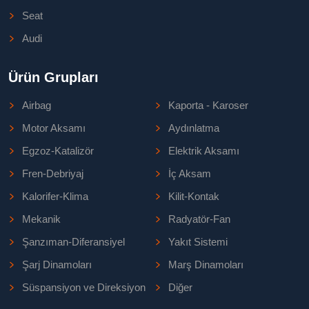
Seat
Audi
Ürün Grupları
Airbag
Kaporta - Karoser
Motor Aksamı
Aydınlatma
Egzoz-Katalizör
Elektrik Aksamı
Fren-Debriyaj
İç Aksam
Kalorifer-Klima
Kilit-Kontak
Mekanik
Radyatör-Fan
Şanzıman-Diferansiyel
Yakıt Sistemi
Şarj Dinamoları
Marş Dinamoları
Süspansiyon ve Direksiyon
Diğer