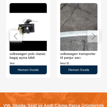
volkswagen polo classic
volkswagen transporter
bagaj açma kilidi
t4 panjur sacı
Yeni
İkinci El
Hemen İncele
Hemen İncele
VW, Skoda, Seat ve Audi Çıkma Parça Ürünleriyle