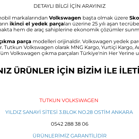
DETAYLI BİLGİ İÇİN ARAYINIZ
omobil markalarından
Volkswagen
başta olmak üzere
Sko
arın
ikinci el yedek parça
ları üzerine 25 yılı aşan tec
akta hem de araç sahiplerine ekonomik çözümler sunma
çıkma parça
modelleri orijinaldir. Volkswagen yedek parç
r. Tutkun Volkswagen olarak MNG Kargo, Yurtiçi Kargo, Ar
m Volkswagen çıkma parçaları Türkiye'nin Her Yerine uy
Z ÜRÜNLER İÇİN BİZİM İLE İLETİ
TUTKUN VOLKSWAGEN
YILDIZ SANAYİ SİTESİ 3.BLOK NO.28 OSTİM ANKARA
0542 288 38 06
ÜRÜNLERİMİZ GARANTİLİDİR