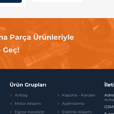
ma Parça Ürünleriyle
e Geç!
Ürün Grupları
İle
Airbag
Kaporta - Karoser
Adre
Anka
Motor Aksamı
Aydınlatma
GSM
Egzoz-Katalizör
Elektrik Aksamı
E-po