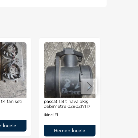
t4 fan seti
passat 1.8 t hava akış
Volkswagen
debimetre 0280217117
1.6 8valf A
Motor
İkinci El
İkinci El
 İncele
Hemen İncele
Hemen