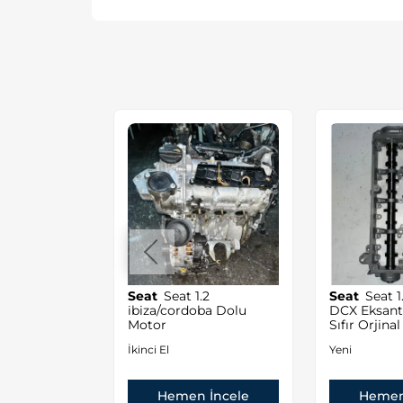
/Skoda 1.6
Seat
Seat 1.2
Seat
Seat 1.6TDİ CLH
kma Orjinal
ibiza/cordoba Dolu
DCX Eksanti
Motor
Sıfır Orjinal
İkinci El
Yeni
 İncele
Hemen İncele
Hemen