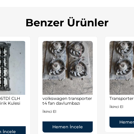
Benzer Ürünler
volkswagen transporter
Transporter 
rik Kulesi
t4 fan davlumbazı
İkinci El
İkinci El
Hemen
Hemen İncele
 İncele