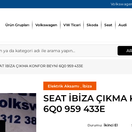
Volkswagen
Ürün Grupları
Volkswagen
VW Ticari
Skoda
Seat
Audi
A
AT İBİZA ÇIKMA KONFOR BEYNİ 6Q0 959 433E
,
Elektrik Aksamı
İbiza
SEAT İBİZA ÇIKMA
6Q0 959 433E
İkinci El
Durumu: