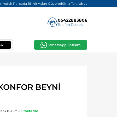
 Yedek Parçada 15 Yılı Aşkın Güvendiğiniz Tek Adres
05422883806
Telefon Destek
RA
Whatsapp İletişim
 KONFOR BEYNİ
Stokta Var
Stok Durumu: