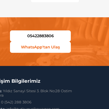
05422883806
WhatsApp'tan Ulaş
tişim Bilgilerimiz
s:
Yıldız Sanayi Sitesi 3. Blok No:28 Ostim
ra
:
0 (542) 288 3806
sta:
info@tutkunvolkswagen.com