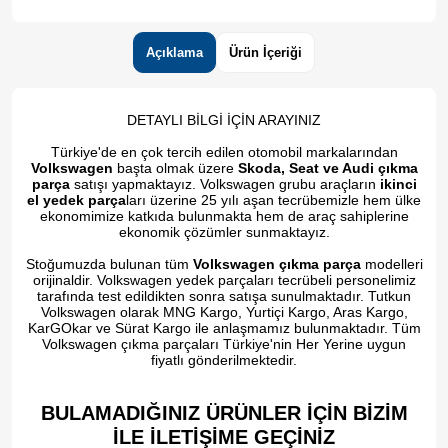
Açıklama
Ürün İçeriği
DETAYLI BİLGİ İÇİN ARAYINIZ
Türkiye'de en çok tercih edilen otomobil markalarından
Volkswagen
başta olmak üzere
Skoda, Seat ve Audi çıkma
parça
satışı yapmaktayız. Volkswagen grubu araçların
ikinci
el yedek parça
ları üzerine 25 yılı aşan tecrübemizle hem ülke
ekonomimize katkıda bulunmakta hem de araç sahiplerine
ekonomik çözümler sunmaktayız.
Stoğumuzda bulunan tüm
Volkswagen çıkma parça
modelleri
orijinaldir. Volkswagen yedek parçaları tecrübeli personelimiz
tarafında test edildikten sonra satışa sunulmaktadır. Tutkun
Volkswagen olarak MNG Kargo, Yurtiçi Kargo, Aras Kargo,
KarGOkar ve Sürat Kargo ile anlaşmamız bulunmaktadır. Tüm
Volkswagen çıkma parçaları Türkiye'nin Her Yerine uygun
fiyatlı gönderilmektedir.
BULAMADIĞINIZ ÜRÜNLER İÇİN BİZİM
İLE İLETİŞİME GEÇİNİZ​