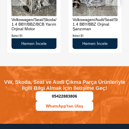
da
Volkswagen/Seat/Skoda/Audi
Volkswagen/Audi/Seat/Skoda
1.4 BBY/BBZ/BCB Yarım
1.4 BBY/BBZ Orjinal
Orjinal Motor
Şanzıman
İkinci El
İkinci El
Hemen İncele
Hemen İncele
VW, Skoda, Seat ve Audi Çıkma Parça Ürünleriyle
İlgili Bilgi Almak İçin İletişime Geç!
05422883806
WhatsApp'tan Ulaş